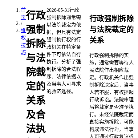
首
2026-05-31
行政
行政
行政强制拆除
页
强制拆除通常需
/
以法院裁定为依
强制
与法院裁定的
维
据，但具有法定
权
关系
强制执行权的行
拆除
技
政机关在特定条
巧
件下可依法自行
与法
行政强制拆除的实
执行。分析了强
施，通常需要等待人
制拆除的合法程
院裁
民法院作出相应裁
序、法律依据以
定。行政机关作出强
定的
及当事人可寻求
制拆除决定后，当事
的救济途径。
人若不服，有权提起
关系
行政诉讼。法院审理
后将裁定是否准予执
及合
行。未经法院裁定而
直接实施拆除，可能
法执
构成违法行为，当事
人可通过行政复议或