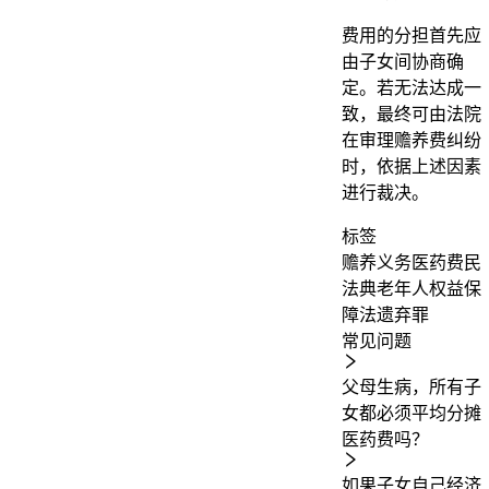
费用的分担首先应
由子女间协商确
定。若无法达成一
致，最终可由法院
在审理赡养费纠纷
时，依据上述因素
进行裁决。
标签
赡养义务
医药费
民
法典
老年人权益保
障法
遗弃罪
常见问题
父母生病，所有子
女都必须平均分摊
医药费吗？
如果子女自己经济