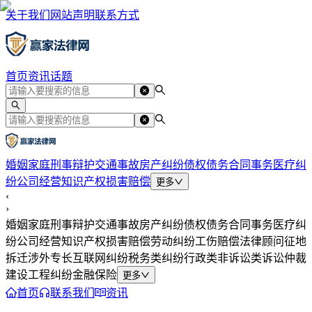
关于我们
网站声明
联系方式
首页
资讯
话题
婚姻家庭
刑事辩护
交通事故
房产纠纷
债权债务
合同事务
医疗纠
纷
公司经营
知识产权
损害赔偿
更多
‹
›
婚姻家庭
刑事辩护
交通事故
房产纠纷
债权债务
合同事务
医疗纠
纷
公司经营
知识产权
损害赔偿
劳动纠纷
工伤赔偿
法律顾问
征地
拆迁
涉外专长
互联网纠纷
税务类纠纷
行政类
非诉讼类
诉讼仲裁
建设工程纠纷
金融保险
更多
首页
联系我们
资讯