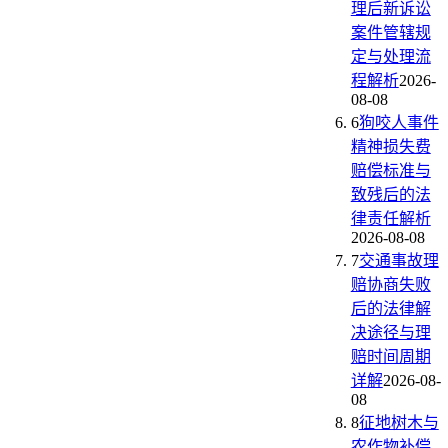
理后新诉讼
案件管辖规
定与处理流
程解析
2026-
08-08
6
狗咬人事件
精神损失费
赔偿标准与
致残后的法
律责任解析
2026-08-08
7
交通事故理
赔协商失败
后的法律解
决途径与理
赔时间周期
详解
2026-08-
08
8
征地树木与
农作物补偿