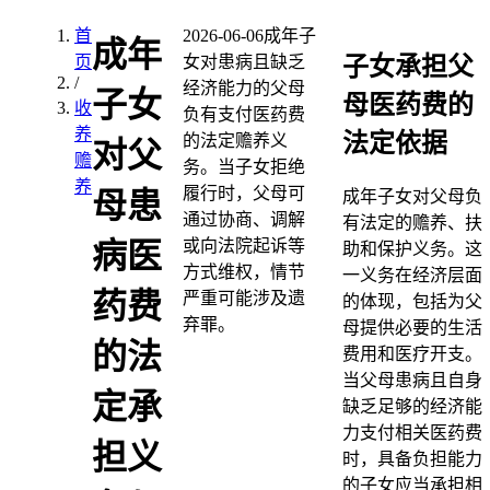
首
2026-06-06
成年子
成年
子女承担父
页
女对患病且缺乏
/
经济能力的父母
子女
母医药费的
收
负有支付医药费
养
法定依据
的法定赡养义
对父
赡
务。当子女拒绝
养
履行时，父母可
母患
成年子女对父母负
通过协商、调解
有法定的赡养、扶
或向法院起诉等
病医
助和保护义务。这
方式维权，情节
一义务在经济层面
药费
严重可能涉及遗
的体现，包括为父
弃罪。
母提供必要的生活
的法
费用和医疗开支。
当父母患病且自身
定承
缺乏足够的经济能
力支付相关医药费
担义
时，具备负担能力
的子女应当承担相