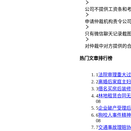
公司不提供工资条和
申请仲裁机构责令公
只有微信聊天记录截
对仲裁中对方提供的
热门文章排行榜
1
法院审理重大过
2
离婚后家庭主妇
3
借名买房后装修
4
林地租赁合同无
08
5
企业破产受理后
6
狗咬人事件精神
08
7
交通事故理赔协