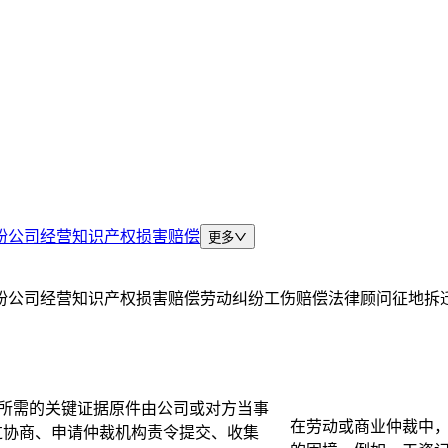
纷
公司经营
知识产权
损害赔偿
更多
纷
公司经营
知识产权
损害赔偿
劳动纠纷
工伤赔偿
法律顾问
征地拆
所需的关键证据原件由公司或对方当事
在劳动或商业仲裁中
过协商、申请仲裁机构责令提交、收集