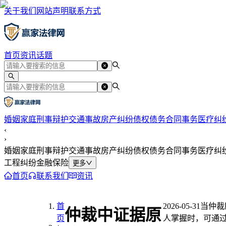
关于我们
网站声明
联系方式
首页
资讯
话题
婚姻家庭
刑事辩护
交通事故
房产纠纷
债权债务
合同事务
医疗纠
‹
›
婚姻家庭
刑事辩护
交通事故
房产纠纷
债权债务
合同事务
医疗纠
工程纠纷
金融保险
更多
首页
联系我们
资讯
首
2026-05-31
当仲裁
仲裁中证据原
页
人掌握时，可通