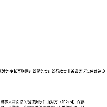
迁
涉外专长
互联网纠纷
税务类纠纷
行政类
非诉讼类
诉讼仲裁
建设
，当事人常面临关键证据原件由对方（如公司）保存