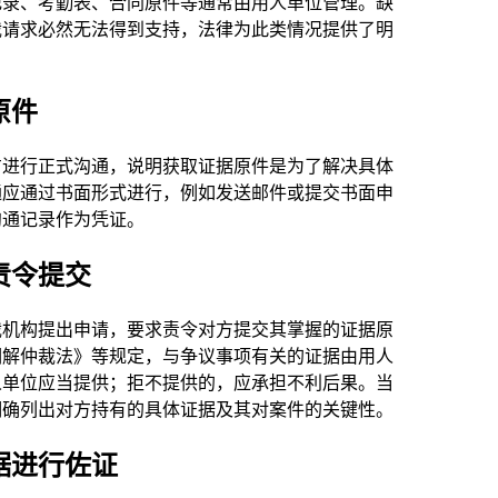
记录、考勤表、合同原件等通常由用人单位管理。缺
裁请求必然无法得到支持，法律为此类情况提供了明
原件
方进行正式沟通，说明获取证据原件是为了解决具体
通应通过书面形式进行，例如发送邮件或提交书面申
沟通记录作为凭证。
责令提交
裁机构提出申请，要求责令对方提交其掌握的证据原
调解仲裁法》等规定，与争议事项有关的证据由用人
人单位应当提供；拒不提供的，应承担不利后果。当
明确列出对方持有的具体证据及其对案件的关键性。
据进行佐证