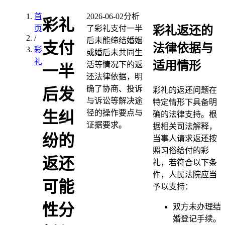
首
2026-06-02
分析
彩礼
彩礼返还的
页
了彩礼支付一半
/
后未能缔结婚姻
支付
法律依据与
彩
或婚后未共同生
礼
适用情形
活等情况下的返
一半
还法律依据，明
确了协商、投诉
后发
彩礼的返还问题在
与诉讼等解决途
特定情形下具备明
径的操作要点与
生纠
确的法律支持。根
证据要求。
据相关司法解释，
纷的
当事人请求返还按
照习俗给付的彩
返还
礼，若符合以下条
件，人民法院应当
可能
予以支持：
性分
双方未办理结
婚登记手续。