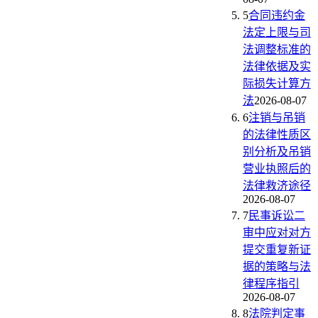
5
合同违约金
法定上限与司
法调整标准的
法律依据及实
际损失计算方
法
2026-08-07
6
注销与吊销
的法律性质区
别分析及吊销
营业执照后的
法律救济途径
2026-08-07
7
民事诉讼二
审中应对对方
提交重复新证
据的策略与法
律程序指引
2026-08-07
8
法院判定事