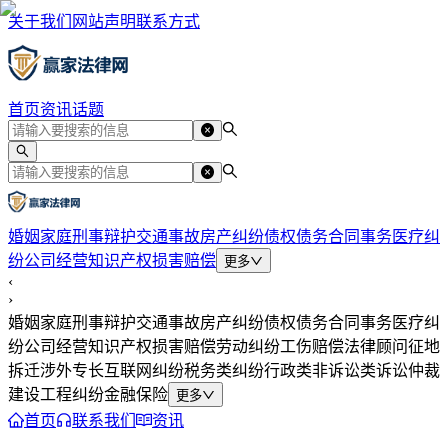
关于我们
网站声明
联系方式
首页
资讯
话题
婚姻家庭
刑事辩护
交通事故
房产纠纷
债权债务
合同事务
医疗纠
纷
公司经营
知识产权
损害赔偿
更多
‹
›
婚姻家庭
刑事辩护
交通事故
房产纠纷
债权债务
合同事务
医疗纠
纷
公司经营
知识产权
损害赔偿
劳动纠纷
工伤赔偿
法律顾问
征地
拆迁
涉外专长
互联网纠纷
税务类纠纷
行政类
非诉讼类
诉讼仲裁
建设工程纠纷
金融保险
更多
首页
联系我们
资讯