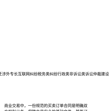
迁
涉外专长
互联网纠纷
税务类纠纷
行政类
非诉讼类
诉讼仲裁
建设
商业交易中，一份规范的买卖订单合同是明确双