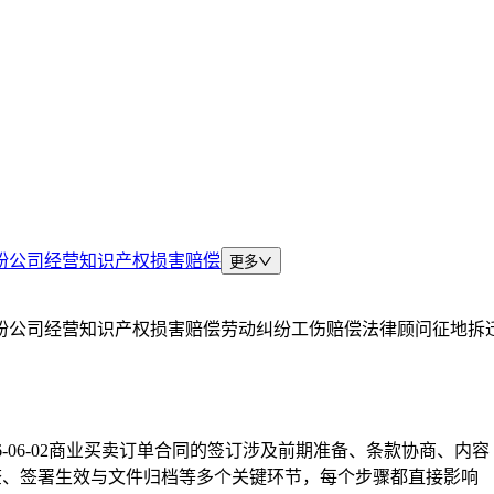
纷
公司经营
知识产权
损害赔偿
更多
纷
公司经营
知识产权
损害赔偿
劳动纠纷
工伤赔偿
法律顾问
征地拆
-06-02
商业买卖订单合同的签订涉及前期准备、条款协商、内容
查、签署生效与文件归档等多个关键环节，每个步骤都直接影响