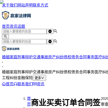
关于我们
网站声明
联系方式
首页
资讯
话题
婚姻家庭
刑事辩护
交通事故
房产纠纷
债权债务
合同事务
医疗纠
‹
›
婚姻家庭
刑事辩护
交通事故
房产纠纷
债权债务
合同事务
医疗纠
工程纠纷
金融保险
更多
首页
联系我们
资讯
首
2026
商业买卖订单合同签
页
审