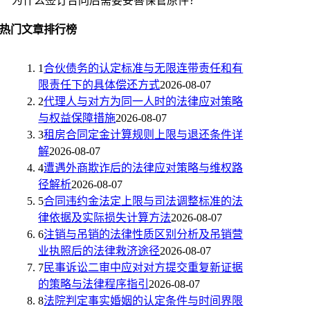
为什么签订合同后需要妥善保管原件？
热门文章排行榜
1
合伙债务的认定标准与无限连带责任和有
限责任下的具体偿还方式
2026-08-07
2
代理人与对方为同一人时的法律应对策略
与权益保障措施
2026-08-07
3
租房合同定金计算规则上限与退还条件详
解
2026-08-07
4
遭遇外商欺诈后的法律应对策略与维权路
径解析
2026-08-07
5
合同违约金法定上限与司法调整标准的法
律依据及实际损失计算方法
2026-08-07
6
注销与吊销的法律性质区别分析及吊销营
业执照后的法律救济途径
2026-08-07
7
民事诉讼二审中应对对方提交重复新证据
的策略与法律程序指引
2026-08-07
8
法院判定事实婚姻的认定条件与时间界限