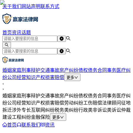
关于我们
网站声明
联系方式
首页
资讯
话题
婚姻家庭
刑事辩护
交通事故
房产纠纷
债权债务
合同事务
医疗纠
纷
公司经营
知识产权
损害赔偿
更多
‹
›
婚姻家庭
刑事辩护
交通事故
房产纠纷
债权债务
合同事务
医疗纠
纷
公司经营
知识产权
损害赔偿
劳动纠纷
工伤赔偿
法律顾问
征地
拆迁
涉外专长
互联网纠纷
税务类纠纷
行政类
非诉讼类
诉讼仲裁
建设工程纠纷
金融保险
更多
首页
联系我们
资讯