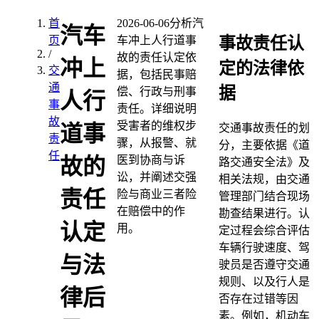
首
2026-06-06
分析汽
汽车
事故责任认
页
车冲上人行道事
/
故的责任认定依
冲上
定的法律依
交
据，包括民事赔
通
据
偿、行政与刑事
人行
事
责任。详细说明
故
受害者的维权步
道事
交通事故责任的划
责
骤，从报警、就
分，主要依据《道
任
医到协商与诉
故的
路交通安全法》及
讼，并阐述交强
相关法规，由交通
责任
险与商业三者险
管理部门结合现场
在赔偿中的作
勘查结果进行。认
认定
用。
定过程会综合评估
车辆行驶速度、驾
与法
驶员是否遵守交通
规则、以及行人是
律后
否存在过错等因
素。例如，机动车