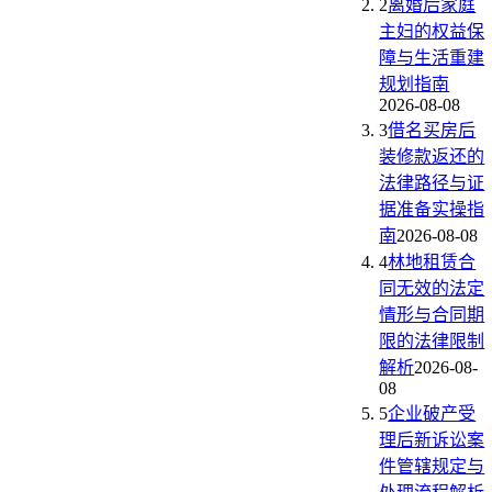
2
离婚后家庭
主妇的权益保
障与生活重建
规划指南
2026-08-08
3
借名买房后
装修款返还的
法律路径与证
据准备实操指
南
2026-08-08
4
林地租赁合
同无效的法定
情形与合同期
限的法律限制
解析
2026-08-
08
5
企业破产受
理后新诉讼案
件管辖规定与