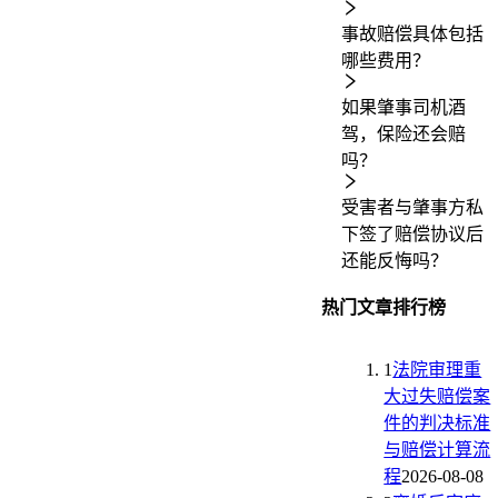
事故赔偿具体包括
哪些费用？
如果肇事司机酒
驾，保险还会赔
吗？
受害者与肇事方私
下签了赔偿协议后
还能反悔吗？
热门文章排行榜
1
法院审理重
大过失赔偿案
件的判决标准
与赔偿计算流
程
2026-08-08