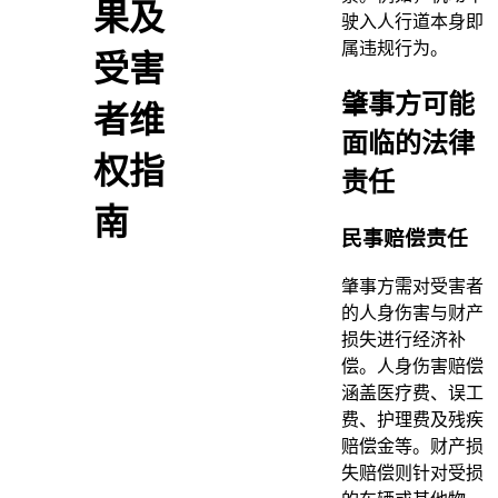
果及
驶入人行道本身即
属违规行为。
受害
肇事方可能
者维
面临的法律
权指
责任
南
民事赔偿责任
肇事方需对受害者
的人身伤害与财产
损失进行经济补
偿。人身伤害赔偿
涵盖医疗费、误工
费、护理费及残疾
赔偿金等。财产损
失赔偿则针对受损