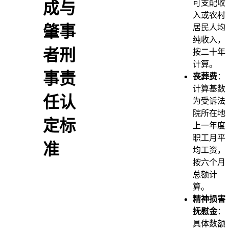
可支配收
成与
入或农村
肇事
居民人均
纯收入，
者刑
按二十年
计算。
事责
丧葬费
：
计算基数
任认
为受诉法
院所在地
定标
上一年度
职工月平
准
均工资，
按六个月
总额计
算。
精神损害
抚慰金
：
具体数额