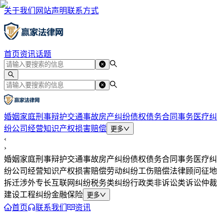
关于我们
网站声明
联系方式
首页
资讯
话题
婚姻家庭
刑事辩护
交通事故
房产纠纷
债权债务
合同事务
医疗纠
纷
公司经营
知识产权
损害赔偿
更多
‹
›
婚姻家庭
刑事辩护
交通事故
房产纠纷
债权债务
合同事务
医疗纠
纷
公司经营
知识产权
损害赔偿
劳动纠纷
工伤赔偿
法律顾问
征地
拆迁
涉外专长
互联网纠纷
税务类纠纷
行政类
非诉讼类
诉讼仲裁
建设工程纠纷
金融保险
更多
首页
联系我们
资讯