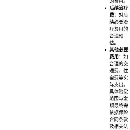
的费用。
后续治疗
费
：对后
续必要治
疗费用的
合理预
估。
其他必要
费用
：如
合理的交
通费、住
宿费等实
际支出。
具体赔偿
范围与金
额最终需
依据保险
合同条款
及相关法