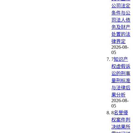
公司法定
条件与公
司法人债
务及财产
处置的法
律界定
2026-08-
05
7
知识产
权虚假诉
讼的刑事
量刑标准
与法律后
果分析
2026-08-
05
8
名誉侵
权案件判
决结果所