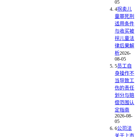
05
4
拐卖儿
童罪死刑
适用条件
与收买被
拐儿童法
律后果解
析
2026-
08-05
5
员工自
身操作不
当导致工
伤的责任
划分与赔
偿范围认
定指南
2026-08-
05
6
公司法
关于上市