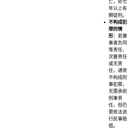
亡，处七
年以上有
期徒刑。
不构成犯
罪的情
形
：若肇
事者负同
等责任、
次要责任
或无责
任，通常
不构成刑
事犯罪，
无需承担
刑事责
任，但仍
需依法进
行民事赔
偿。