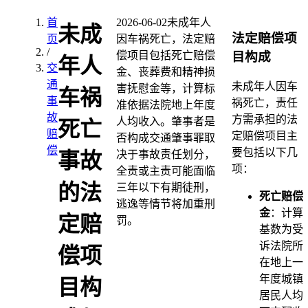
首
2026-06-02
未成年人
未成
法定赔偿项
页
因车祸死亡，法定赔
/
目构成
偿项目包括死亡赔偿
年人
交
金、丧葬费和精神损
通
未成年人因车
害抚慰金等，计算标
车祸
事
祸死亡，责任
准依据法院地上年度
故
方需承担的法
人均收入。肇事者是
死亡
赔
定赔偿项目主
否构成交通肇事罪取
偿
要包括以下几
决于事故责任划分，
事故
项：
全责或主责可能面临
的法
三年以下有期徒刑，
死亡赔偿
逃逸等情节将加重刑
金
：计算
定赔
罚。
基数为受
诉法院所
偿项
在地上一
年度城镇
目构
居民人均