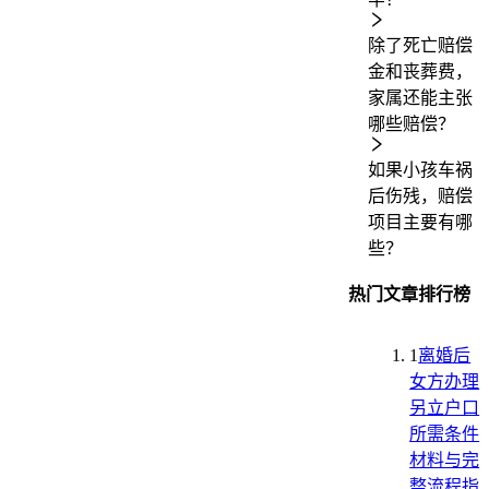
除了死亡赔偿
金和丧葬费，
家属还能主张
哪些赔偿？
如果小孩车祸
后伤残，赔偿
项目主要有哪
些？
热门文章排行榜
1
离婚后
女方办理
另立户口
所需条件
材料与完
整流程指