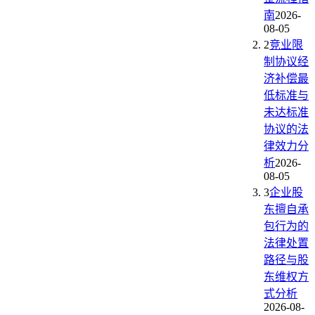
南
2026-
08-05
2
竞业限
制协议经
济补偿最
低标准与
未达标准
协议的法
律效力分
析
2026-
08-05
3
企业股
东擅自承
包行为的
法律处置
路径与股
东维权方
式分析
2026-08-