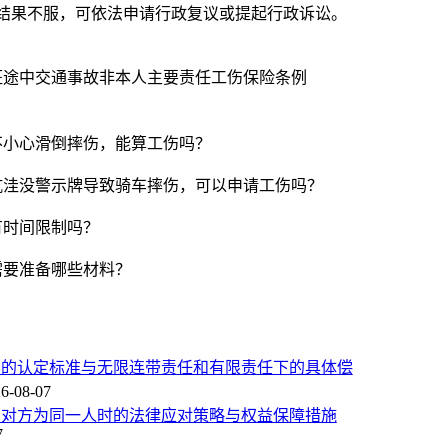
结果不服，可依法申请行政复议或提起行政诉讼。
班途中
交通事故
非本人主要责任
工伤保险条例
不小心滑倒摔伤，能算工伤吗？
坑洼没警示牌导致骑车摔伤，可以申请工伤吗？
有时间限制吗？
需要准备哪些材料？
务的认定标准与无限连带责任和有限责任下的具体偿
6-08-07
与对方为同一人时的法律应对策略与权益保障措施
7