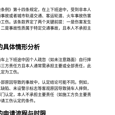
险条例》第十四条规定，在上下班途中，受到非本人
通事故或者城市轨道交通、客运轮渡、火车事故伤害
为工伤。该条款界定了两个关键前提：一是伤害发生
；二是事故性质属于特定交通事故，且本人不承担主
的具体情形分析
骑车上下班途中因个人疏忽（如未注意路面）自行摔
第三方责任方且本人通常需承担主要或全部责任，此
认定为工伤。
外部原因导致的事故中，认定结论可能不同。例如，
工缺陷、未设警示标志等客观原因导致骑车人摔倒，
部门认定，本人不承担主要责任（如施工方负主要责
申请工伤认定的条件。
的申请流程与时限