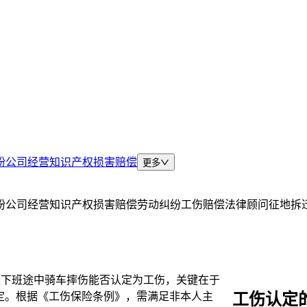
纷
公司经营
知识产权
损害赔偿
更多
纷
公司经营
知识产权
损害赔偿
劳动纠纷
工伤赔偿
法律顾问
征地拆
上下班途中骑车摔伤能否认定为工伤，关键在于
工伤认定
定。根据《工伤保险条例》，需满足非本人主