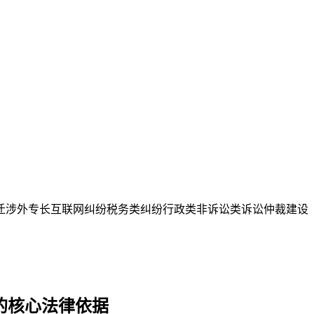
迁
涉外专长
互联网纠纷
税务类纠纷
行政类
非诉讼类
诉讼仲裁
建设
的核心法律依据