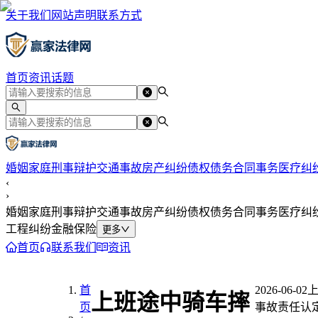
关于我们
网站声明
联系方式
首页
资讯
话题
婚姻家庭
刑事辩护
交通事故
房产纠纷
债权债务
合同事务
医疗纠
‹
›
婚姻家庭
刑事辩护
交通事故
房产纠纷
债权债务
合同事务
医疗纠
工程纠纷
金融保险
更多
首页
联系我们
资讯
首
2026-06-02
上班途中骑车摔
页
事故责任认