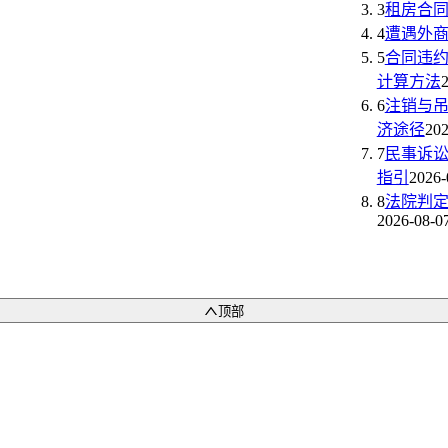
3
租房合
4
遭遇外
5
合同违
计算方法
6
注销与
济途径
202
7
民事诉
指引
2026-
8
法院判
2026-08-0
顶部