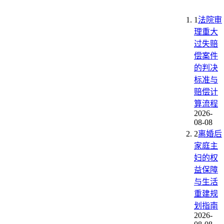
1
法院审
理重大
过失赔
偿案件
的判决
标准与
赔偿计
算流程
2026-
08-08
2
离婚后
家庭主
妇的权
益保障
与生活
重建规
划指南
2026-