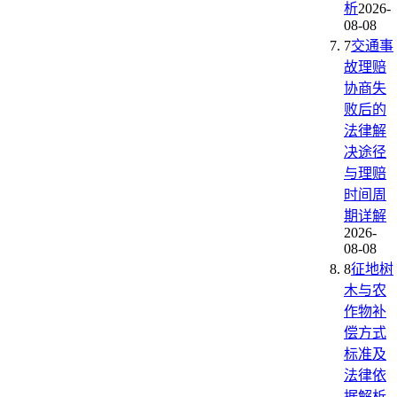
析
2026-
08-08
7
交通事
故理赔
协商失
败后的
法律解
决途径
与理赔
时间周
期详解
2026-
08-08
8
征地树
木与农
作物补
偿方式
标准及
法律依
据解析