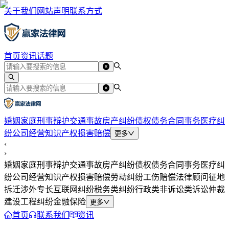
关于我们
网站声明
联系方式
首页
资讯
话题
婚姻家庭
刑事辩护
交通事故
房产纠纷
债权债务
合同事务
医疗纠
纷
公司经营
知识产权
损害赔偿
更多
‹
›
婚姻家庭
刑事辩护
交通事故
房产纠纷
债权债务
合同事务
医疗纠
纷
公司经营
知识产权
损害赔偿
劳动纠纷
工伤赔偿
法律顾问
征地
拆迁
涉外专长
互联网纠纷
税务类纠纷
行政类
非诉讼类
诉讼仲裁
建设工程纠纷
金融保险
更多
首页
联系我们
资讯