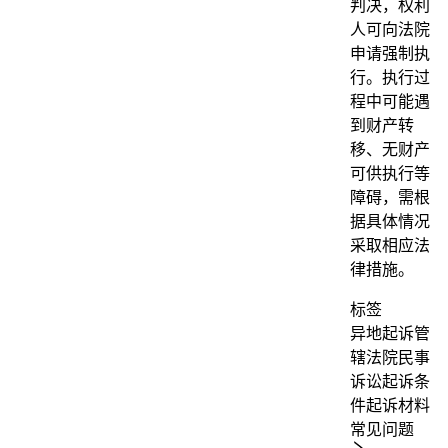
判决，权利
人可向法院
申请强制执
行。执行过
程中可能遇
到财产转
移、无财产
可供执行等
障碍，需根
据具体情况
采取相应法
律措施。
标签
异地起诉
管
辖法院
民事
诉讼
起诉条
件
起诉材料
常见问题