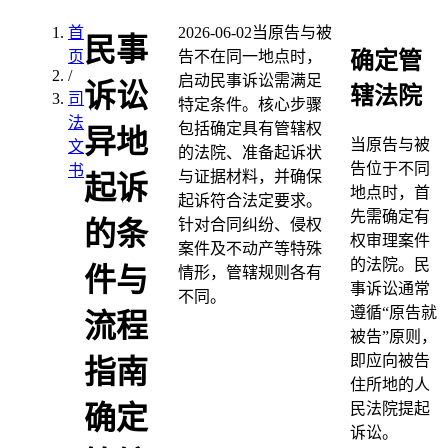
首
2026-06-02
当原告与被
民事
确定管
页
告不在同一地点时，
/
启动民事诉讼需满足
诉讼
辖法院
司
特定条件。核心步骤
法
包括确定具有管辖权
异地
当原告与被
文
的法院、准备起诉状
告位于不同
书
与证据材料，并确保
起诉
地点时，首
起诉符合法定要求。
先需确定有
针对合同纠纷、侵权
的条
权审理案件
案件及不动产等特殊
的法院。民
件与
情形，管辖规则各有
事诉讼通常
不同。
遵循“原告就
流程
被告”原则，
即应向被告
指南
住所地的人
民法院提起
确定
诉讼。