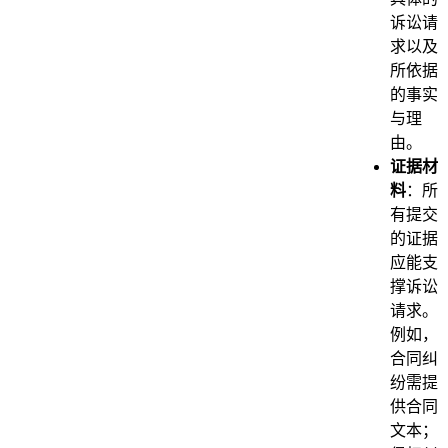
诉讼请
求以及
所依据
的事实
与理
由。
证据材
料
：所
有提交
的证据
应能支
撑诉讼
请求。
例如，
合同纠
纷需提
供合同
文本；