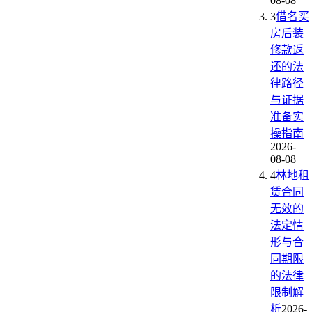
08-08
3
借名买
房后装
修款返
还的法
律路径
与证据
准备实
操指南
2026-
08-08
4
林地租
赁合同
无效的
法定情
形与合
同期限
的法律
限制解
析
2026-