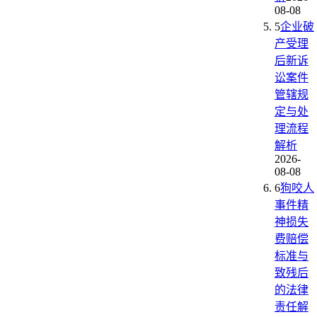
08-08
5
企业破
产受理
后新诉
讼案件
管辖规
定与处
理流程
解析
2026-
08-08
6
狗咬人
事件精
神损失
费赔偿
标准与
致残后
的法律
责任解