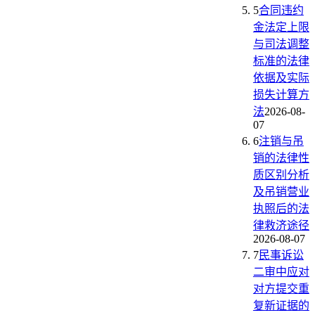
5
合同违约
金法定上限
与司法调整
标准的法律
依据及实际
损失计算方
法
2026-08-
07
6
注销与吊
销的法律性
质区别分析
及吊销营业
执照后的法
律救济途径
2026-08-07
7
民事诉讼
二审中应对
对方提交重
复新证据的