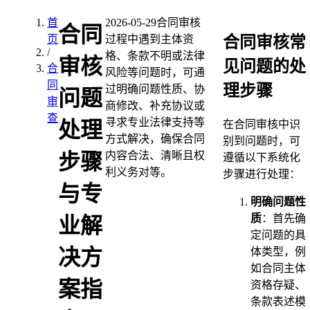
首
2026-05-29
合同审核
合同
合同审核常
页
过程中遇到主体资
/
格、条款不明或法律
审核
见问题的处
合
风险等问题时，可通
同
理步骤
过明确问题性质、协
问题
审
商修改、补充协议或
查
寻求专业法律支持等
处理
在合同审核中识
方式解决，确保合同
别到问题时，可
内容合法、清晰且权
步骤
遵循以下系统化
利义务对等。
步骤进行处理：
与专
明确问题性
质
：首先确
业解
定问题的具
决方
体类型，例
如合同主体
案指
资格存疑、
条款表述模