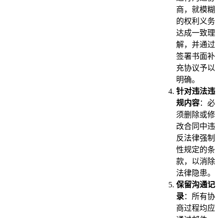
商，就模糊
的权利义务
达成一致理
解，并通过
签署书面补
充协议予以
明确。
针对违法违
规内容
：必
须删除或修
改合同中违
反法律强制
性规定的条
款，以消除
法律隐患。
保留沟通记
录
：所有协
商过程均应