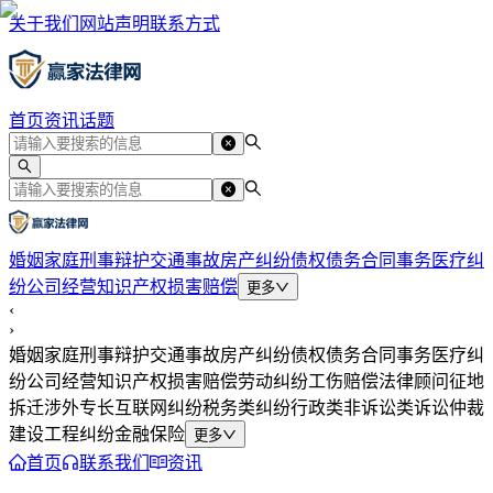
关于我们
网站声明
联系方式
首页
资讯
话题
婚姻家庭
刑事辩护
交通事故
房产纠纷
债权债务
合同事务
医疗纠
纷
公司经营
知识产权
损害赔偿
更多
‹
›
婚姻家庭
刑事辩护
交通事故
房产纠纷
债权债务
合同事务
医疗纠
纷
公司经营
知识产权
损害赔偿
劳动纠纷
工伤赔偿
法律顾问
征地
拆迁
涉外专长
互联网纠纷
税务类纠纷
行政类
非诉讼类
诉讼仲裁
建设工程纠纷
金融保险
更多
首页
联系我们
资讯