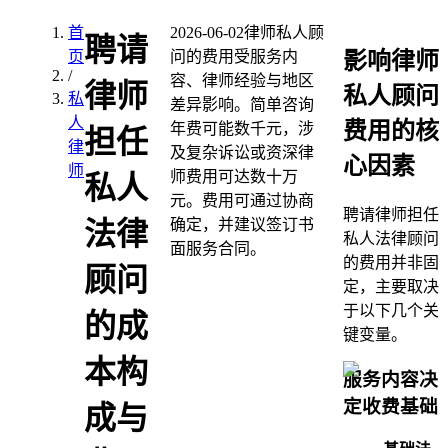
首
2026-06-02
律师私人顾
聘请
影响律师
页
问的费用受服务内
/
容、律师经验与地区
律师
私人顾问
私
差异影响。简单咨询
人
费用的核
年费可能数千元，涉
担任
律
及复杂诉讼或资深律
心因素
师
师费用可达数十万
私人
元。费用可通过协商
聘请律师担任
确定，并建议签订书
法律
私人法律顾问
面服务合同。
的费用并非固
顾问
定，主要取决
于以下几个关
的成
键变量。
本构
服务内容决
定收费基础
成与