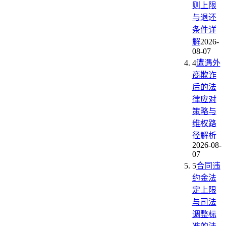
则上限
与退还
条件详
解
2026-
08-07
4
遭遇外
商欺诈
后的法
律应对
策略与
维权路
径解析
2026-08-
07
5
合同违
约金法
定上限
与司法
调整标