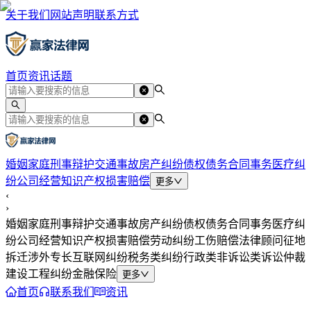
关于我们
网站声明
联系方式
首页
资讯
话题
婚姻家庭
刑事辩护
交通事故
房产纠纷
债权债务
合同事务
医疗纠
纷
公司经营
知识产权
损害赔偿
更多
‹
›
婚姻家庭
刑事辩护
交通事故
房产纠纷
债权债务
合同事务
医疗纠
纷
公司经营
知识产权
损害赔偿
劳动纠纷
工伤赔偿
法律顾问
征地
拆迁
涉外专长
互联网纠纷
税务类纠纷
行政类
非诉讼类
诉讼仲裁
建设工程纠纷
金融保险
更多
首页
联系我们
资讯