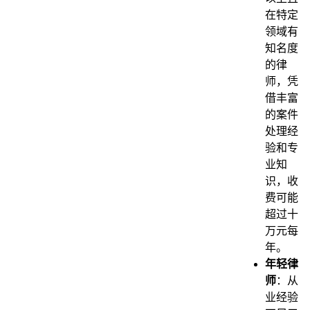
在特定
领域有
知名度
的律
师，凭
借丰富
的案件
处理经
验和专
业知
识，收
费可能
超过十
万元每
年。
年轻律
师
：从
业经验