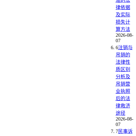
准的法
律依据
及实际
损失计
算方法
2026-08-
07
6
注销与
吊销的
法律性
质区别
分析及
吊销营
业执照
后的法
律救济
途径
2026-08-
07
7
民事诉