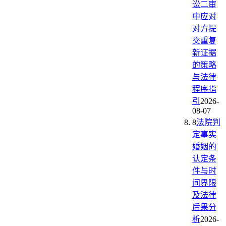
讼二审
中应对
对方提
交重复
新证据
的策略
与法律
程序指
引
2026-
08-07
8
法院判
定事实
婚姻的
认定条
件与时
间界限
及法律
后果分
析
2026-