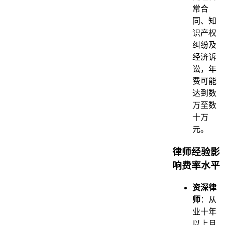
常合
同、知
识产权
纠纷及
经济诉
讼，年
费可能
达到数
万至数
十万
元。
律师经验影
响费率水平
资深律
师
：从
业十年
以上且