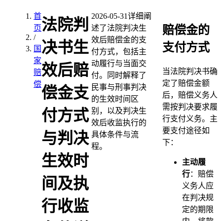
首
2026-05-31
详细阐
法院判
赔偿金的
页
述了法院判决生
/
效后赔偿金的支
决书生
支付方式
国
付方式，包括主
家
动履行与当面交
效后赔
当法院判决书确
赔
付。同时解释了
定了赔偿金额
偿
民事与刑事判决
偿金支
后，赔偿义务人
的生效时间区
需按判决要求履
别，以及判决生
付方式
行支付义务。主
效后收监执行的
要支付途径如
与判决
具体条件与流
下：
程。
生效时
主动履
行
：赔偿
间及执
义务人应
在判决规
行收监
定的期限