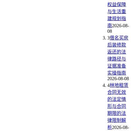
权益保障
与生活重
建规划指
南
2026-08-
08
3
借名买房
后装修款
返还的法
律路径与
证据准备
实操指南
2026-08-08
4
林地租赁
合同无效
的法定情
形与合同
期限的法
律限制解
析
2026-08-