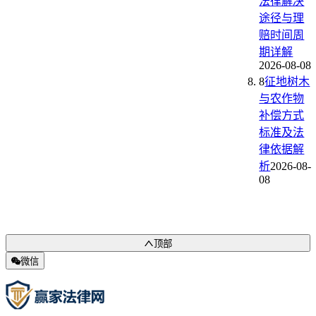
法律解决
途径与理
赔时间周
期详解
2026-08-08
8
征地树木
与农作物
补偿方式
标准及法
律依据解
析
2026-08-
08
顶部
微信