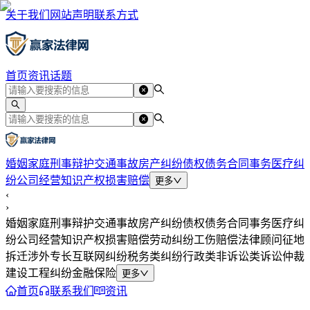
关于我们
网站声明
联系方式
首页
资讯
话题
婚姻家庭
刑事辩护
交通事故
房产纠纷
债权债务
合同事务
医疗纠
纷
公司经营
知识产权
损害赔偿
更多
‹
›
婚姻家庭
刑事辩护
交通事故
房产纠纷
债权债务
合同事务
医疗纠
纷
公司经营
知识产权
损害赔偿
劳动纠纷
工伤赔偿
法律顾问
征地
拆迁
涉外专长
互联网纠纷
税务类纠纷
行政类
非诉讼类
诉讼仲裁
建设工程纠纷
金融保险
更多
首页
联系我们
资讯