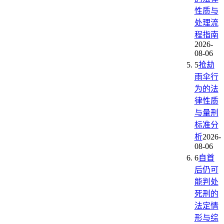
性质与
处理流
程指南
2026-
08-06
5
抢劫
雨伞行
为的法
律性质
与量刑
标准分
析
2026-
08-06
6
自首
后仍可
能判处
死刑的
法定情
形与综