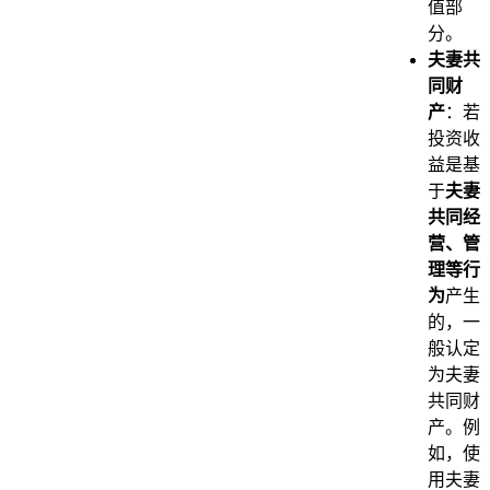
值部
分。
夫妻共
同财
产
：若
投资收
益是基
于
夫妻
共同经
营、管
理等行
为
产生
的，一
般认定
为夫妻
共同财
产。例
如，使
用夫妻