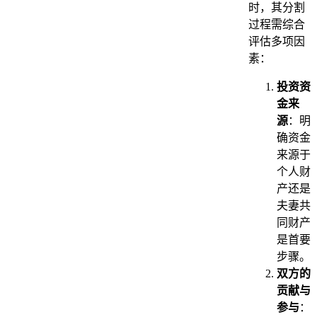
时，其分割
过程需综合
评估多项因
素：
投资资
金来
源
：明
确资金
来源于
个人财
产还是
夫妻共
同财产
是首要
步骤。
双方的
贡献与
参与
：