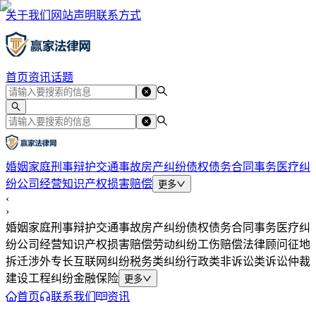
关于我们
网站声明
联系方式
首页
资讯
话题
婚姻家庭
刑事辩护
交通事故
房产纠纷
债权债务
合同事务
医疗纠
纷
公司经营
知识产权
损害赔偿
更多
‹
›
婚姻家庭
刑事辩护
交通事故
房产纠纷
债权债务
合同事务
医疗纠
纷
公司经营
知识产权
损害赔偿
劳动纠纷
工伤赔偿
法律顾问
征地
拆迁
涉外专长
互联网纠纷
税务类纠纷
行政类
非诉讼类
诉讼仲裁
建设工程纠纷
金融保险
更多
首页
联系我们
资讯