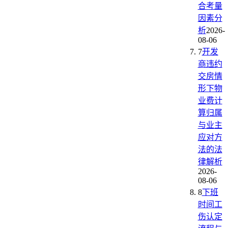
合考量
因素分
析
2026-
08-06
7
开发
商违约
交房情
形下物
业费计
算归属
与业主
应对方
法的法
律解析
2026-
08-06
8
下班
时间工
伤认定