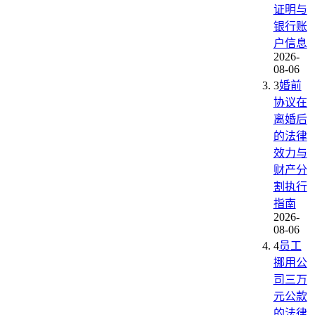
证明与
银行账
户信息
2026-
08-06
3
婚前
协议在
离婚后
的法律
效力与
财产分
割执行
指南
2026-
08-06
4
员工
挪用公
司三万
元公款
的法律