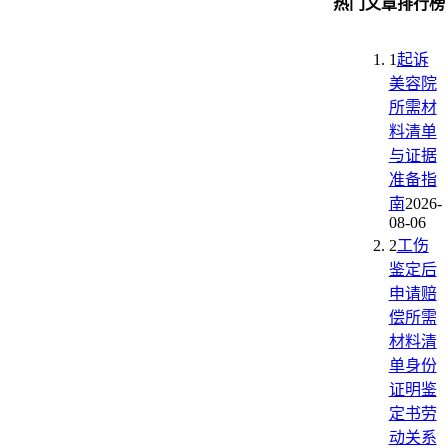
热门文章排行榜
1
起诉
美容院
所需材
料清单
与证据
准备指
南
2026-
08-06
2
工伤
鉴定后
申请赔
偿所需
材料清
单身份
证明鉴
定书劳
动关系