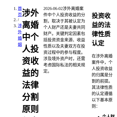
首
2026-06-02
涉外离婚案
涉外
投资收
页
件中个人投资收益的分
/
割，取决于其被认定为
离婚
益的法
涉
个人财产还是夫妻共同
外
律性质
财产。关键判定因素包
中个
婚
括投资资金来源、收益
认定
姻
性质以及夫妻双方在投
人投
资过程中的参与程度。
在涉外离婚
涉及境外资产时，还需
资收
案件中，个
考虑国际私法的相关规
人投资收益
益的
定。
的归属是分
割的前提。
法律
其法律性质
的认定遵循
分割
以下基本原
则：
原则
个人财