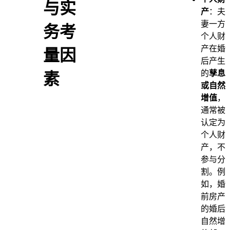
与实
产
：夫
妻一方
务考
个人财
产在婚
量因
后产生
的
孳息
素
或自然
增值
，
通常被
认定为
个人财
产，不
参与分
割。例
如，婚
前房产
的婚后
自然增