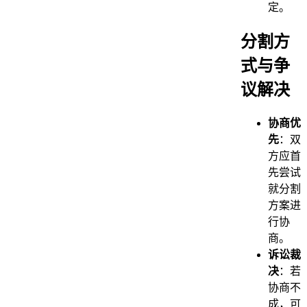
定。
分割方
式与争
议解决
协商优
先
：双
方应首
先尝试
就分割
方案进
行协
商。
诉讼裁
决
：若
协商不
成，可