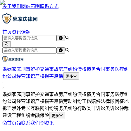
关于我们
网站声明
联系方式
首页
资讯
话题
婚姻家庭
刑事辩护
交通事故
房产纠纷
债权债务
合同事务
医疗纠
纷
公司经营
知识产权
损害赔偿
更多
‹
›
婚姻家庭
刑事辩护
交通事故
房产纠纷
债权债务
合同事务
医疗纠
纷
公司经营
知识产权
损害赔偿
劳动纠纷
工伤赔偿
法律顾问
征地
拆迁
涉外专长
互联网纠纷
税务类纠纷
行政类
非诉讼类
诉讼仲裁
建设工程纠纷
金融保险
更多
首页
联系我们
资讯