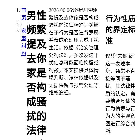
首
2026-06-06
分析男性频
男性
行为性质
页
繁提及去你家是否构成
/
骚扰的法律标准，关键
频繁
的界定标
家
在于行为是否违背意愿
事
准
并造成心理压力或干扰
提及
纠
生活。依据《治安管理
纷
处罚法》，多次发送干
去你
仅凭“去你家”
扰信息可能面临拘留或
这一表述本
罚款。本文提供具体情
家是
身，通常不直
境判断、法律依据以及
接等同于骚
否构
证据保留与报警处理等
扰。其法律性
维权途径。
质的认定，需
成骚
要结合具体的
行为情境与行
扰的
为人的主观意
图进行综合判
法律
断。