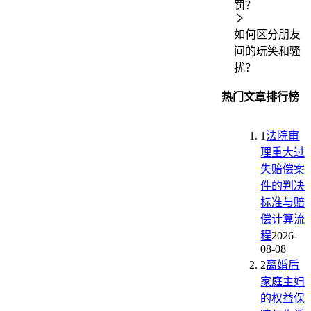
罚？
如何区分朋友
间的玩笑和骚
扰？
热门文章排行榜
1
法院审
理重大过
失赔偿案
件的判决
标准与赔
偿计算流
程
2026-
08-08
2
离婚后
家庭主妇
的权益保