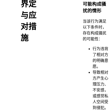
界定
可能构成骚
扰的情形
与应
当该行为满足
对措
以下条件时，
存在构成骚扰
施
的可能性：
行为违背
了相对方
的明确意
愿。
导致相对
方产生心
理压力、
不安感，
或感觉私
人空间受
到侵犯。