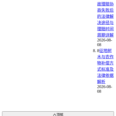
故理赔协
商失败后
的法律解
决途径与
理赔时间
周期详解
2026-08-
08
8
征地树
木与农作
物补偿方
式标准及
法律依据
解析
2026-08-
08
顶部