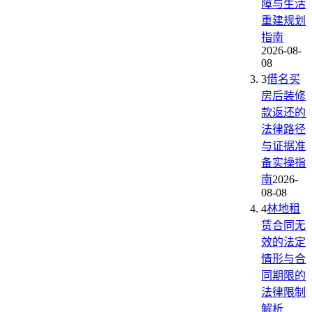
障与生活
重建规划
指南
2026-08-
08
3
借名买
房后装修
款返还的
法律路径
与证据准
备实操指
南
2026-
08-08
4
林地租
赁合同无
效的法定
情形与合
同期限的
法律限制
解析