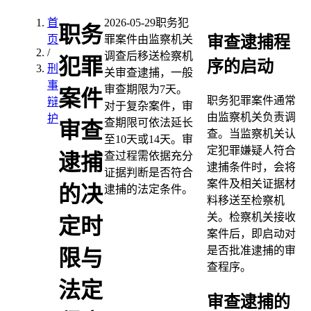
首
2026-05-29
职务犯
职务
审查逮捕程
页
罪案件由监察机关
/
调查后移送检察机
犯罪
序的启动
刑
关审查逮捕，一般
事
审查期限为7天。
案件
职务犯罪案件通常
辩
对于复杂案件，审
由监察机关负责调
护
查期限可依法延长
审查
查。当监察机关认
至10天或14天。审
定犯罪嫌疑人符合
查过程需依据充分
逮捕
逮捕条件时，会将
证据判断是否符合
案件及相关证据材
的决
逮捕的法定条件。
料移送至检察机
关。检察机关接收
定时
案件后，即启动对
是否批准逮捕的审
限与
查程序。
法定
审查逮捕的