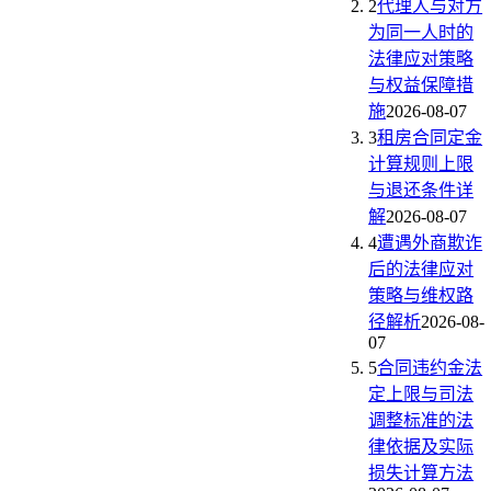
2
代理人与对方
为同一人时的
法律应对策略
与权益保障措
施
2026-08-07
3
租房合同定金
计算规则上限
与退还条件详
解
2026-08-07
4
遭遇外商欺诈
后的法律应对
策略与维权路
径解析
2026-08-
07
5
合同违约金法
定上限与司法
调整标准的法
律依据及实际
损失计算方法