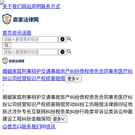
关于我们
网站声明
联系方式
首页
资讯
话题
婚姻家庭
刑事辩护
交通事故
房产纠纷
债权债务
合同事务
医疗纠
纷
公司经营
知识产权
损害赔偿
更多
‹
›
婚姻家庭
刑事辩护
交通事故
房产纠纷
债权债务
合同事务
医疗纠
纷
公司经营
知识产权
损害赔偿
劳动纠纷
工伤赔偿
法律顾问
征地
拆迁
涉外专长
互联网纠纷
税务类纠纷
行政类
非诉讼类
诉讼仲裁
建设工程纠纷
金融保险
更多
首页
联系我们
资讯