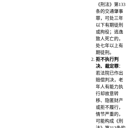
《刑法》第133
条的交通肇事
罪，可处三年
以下有期徒刑
或拘役；逃逸
致人死亡的，
处七年以上有
期徒刑。
拒不执行判
决、裁定罪
：
若法院已作出
赔偿判决，老
年人有能力执
行却故意转
移、隐匿财产
或拒不履行，
情节严重的，
可能构成《刑
法》第313条的