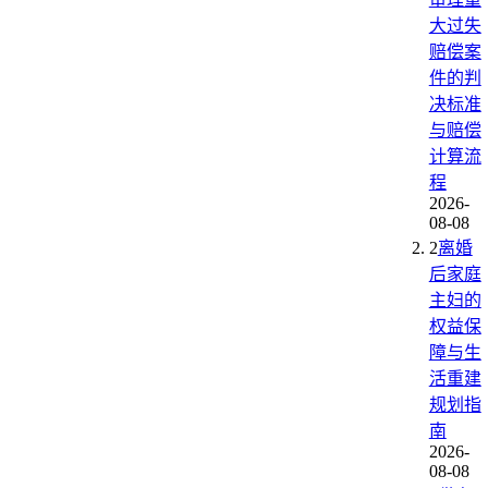
大过失
赔偿案
件的判
决标准
与赔偿
计算流
程
2026-
08-08
2
离婚
后家庭
主妇的
权益保
障与生
活重建
规划指
南
2026-
08-08