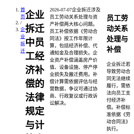
首
2026-07-07
企业拆迁涉及
企业
员工劳
页
员工劳动关系处理与资
/
产补偿两大核心问题。
拆迁
动关系
企
员工补偿依据《劳动合
业
处理与
同法》按工作年限计
中员
拆
算，包括经济补偿、代
补偿
迁
通知金及合理损失。企
工经
业资产补偿涵盖房产价
企业拆迁若
值、设备设施、停产停
济补
导致劳动合
业损失及搬迁费用。补
同无法继续
偿的
偿计算需依据评估与经
履行，需依
营数据，争议可通过协
法向员工支
法律
商、行政复议或行政诉
付经济补
讼解决。
偿。补偿标
规定
准依据《劳
动合同法》
与计
执行。