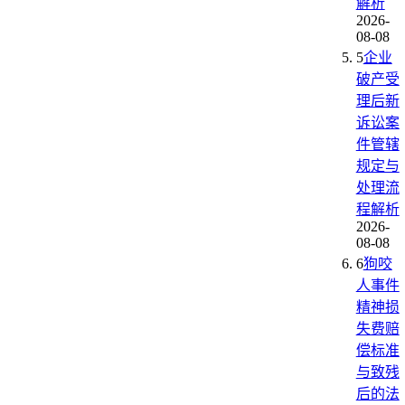
解析
2026-
08-08
5
企业
破产受
理后新
诉讼案
件管辖
规定与
处理流
程解析
2026-
08-08
6
狗咬
人事件
精神损
失费赔
偿标准
与致残
后的法