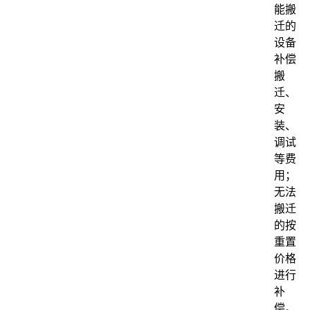
能搬
迁的
设备
补偿
搬
迁、
安
装、
调试
等费
用；
无法
搬迁
的按
重置
价格
进行
补
偿。