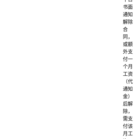
书面
通知
解除
合
同，
或额
外支
付一
个月
工资
（代
通知
金）
后解
除，
需支
付该
月工