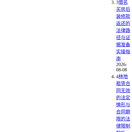
3
借名
买房后
装修款
返还的
法律路
径与证
据准备
实操指
南
2026-
08-08
4
林地
租赁合
同无效
的法定
情形与
合同期
限的法
律限制