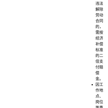
违法
解除
劳动
合同
的，
需按
经济
补偿
标准
的二
倍支
付赔
偿
金。
因工
作地
点、
岗位
等重