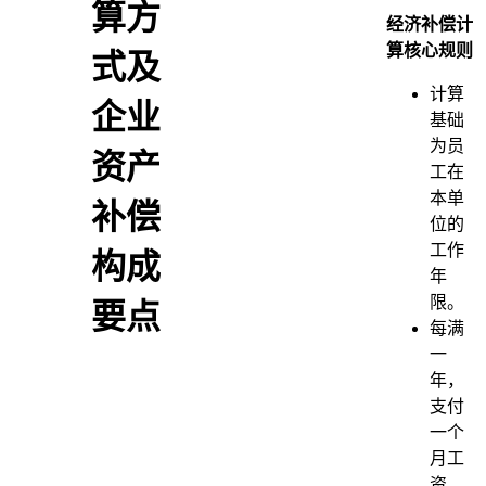
算方
经济补偿计
算核心规则
式及
计算
企业
基础
为员
资产
工在
本单
补偿
位的
工作
构成
年
限。
要点
每满
一
年，
支付
一个
月工
资。