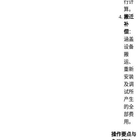
行计
算。
搬迁
补
偿
：
涵盖
设备
搬
运、
重新
安装
及调
试所
产生
的全
部费
用。
操作要点与