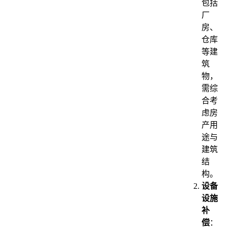
包括
厂
房、
仓库
等建
筑
物，
需综
合考
虑房
产用
途与
建筑
结
构。
设备
设施
补
偿
：