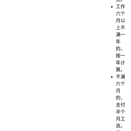
工作
六个
月以
上不
满一
年
的，
按一
年计
算。
不满
六个
月
的，
支付
半个
月工
资。