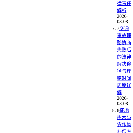
律责任
解析
2026-
08-08
7
交通
事故理
赔协商
失败后
的法律
解决途
径与理
赔时间
周期详
解
2026-
08-08
8
征地
树木与
农作物
补偿方