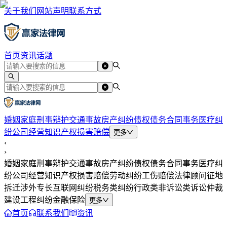
关于我们
网站声明
联系方式
首页
资讯
话题
婚姻家庭
刑事辩护
交通事故
房产纠纷
债权债务
合同事务
医疗纠
纷
公司经营
知识产权
损害赔偿
更多
‹
›
婚姻家庭
刑事辩护
交通事故
房产纠纷
债权债务
合同事务
医疗纠
纷
公司经营
知识产权
损害赔偿
劳动纠纷
工伤赔偿
法律顾问
征地
拆迁
涉外专长
互联网纠纷
税务类纠纷
行政类
非诉讼类
诉讼仲裁
建设工程纠纷
金融保险
更多
首页
联系我们
资讯