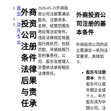
首
2026-05-31
外商投
外商
外商投资公
页
资公司注册需满足
/
股东、注册资本、
投资
司注册的基
涉
名称、经营范围及
外
本条件
地址等法定条件。
公司
专
违反法律规定将面
长
临行政处罚，包括
注册
外商投资公司的设
罚款、吊销执照乃
立需满足一系列法
至刑事责任。公
条件
定要求，具体如
司、股东及管理人
下：
法律
员需依法承担相应
股东与注册
法律责任。
资本
：外方
后果
股东可以是
与责
外国企业或
个人，中方
任承
股东须为中
国公司。注