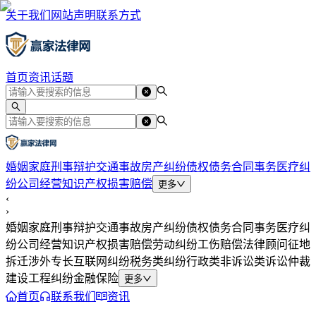
关于我们
网站声明
联系方式
首页
资讯
话题
婚姻家庭
刑事辩护
交通事故
房产纠纷
债权债务
合同事务
医疗纠
纷
公司经营
知识产权
损害赔偿
更多
‹
›
婚姻家庭
刑事辩护
交通事故
房产纠纷
债权债务
合同事务
医疗纠
纷
公司经营
知识产权
损害赔偿
劳动纠纷
工伤赔偿
法律顾问
征地
拆迁
涉外专长
互联网纠纷
税务类纠纷
行政类
非诉讼类
诉讼仲裁
建设工程纠纷
金融保险
更多
首页
联系我们
资讯