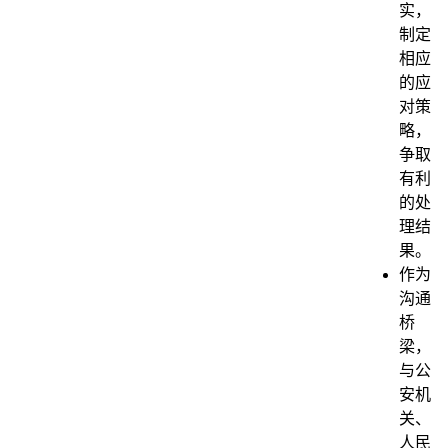
实，
制定
相应
的应
对策
略，
争取
有利
的处
理结
果。
作为
沟通
桥
梁，
与公
安机
关、
人民