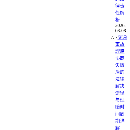
律责
任解
析
2026-
08-08
7
交通
事故
理赔
协商
失败
后的
法律
解决
途径
与理
赔时
间周
期详
解