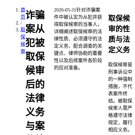
首
2026-05-31
针对诈骗案
诈骗
取保候
页
件中被认定为从犯并获
/
得取保候审的当事人，
案从
审的性
取
详细阐述取保候审的法
保
质与法
律性质、必须遵守的法
犯被
候
定义务、配合调查的关
定义务
审
键点、律师协助的重要
取保
性以及后续案件各阶段
取保候审是
的应对准备。
候审
刑事诉讼中
的一种强制
后的
措施，不代
表案件终
法律
结。被取保
候审人需严
义务
格遵守法律
规定，履行
与案
相应义务。