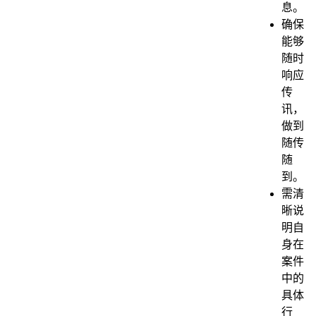
息。
确保
能够
随时
响应
传
讯，
做到
随传
随
到。
需清
晰说
明自
身在
案件
中的
具体
行