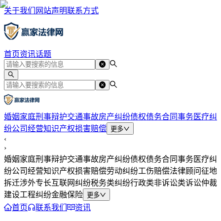
关于我们
网站声明
联系方式
首页
资讯
话题
婚姻家庭
刑事辩护
交通事故
房产纠纷
债权债务
合同事务
医疗纠
纷
公司经营
知识产权
损害赔偿
更多
‹
›
婚姻家庭
刑事辩护
交通事故
房产纠纷
债权债务
合同事务
医疗纠
纷
公司经营
知识产权
损害赔偿
劳动纠纷
工伤赔偿
法律顾问
征地
拆迁
涉外专长
互联网纠纷
税务类纠纷
行政类
非诉讼类
诉讼仲裁
建设工程纠纷
金融保险
更多
首页
联系我们
资讯