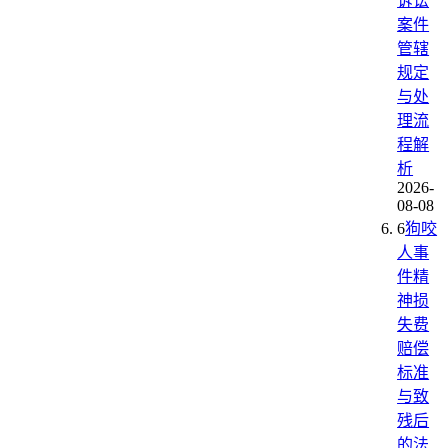
诉讼
案件
管辖
规定
与处
理流
程解
析
2026-
08-08
6
狗咬
人事
件精
神损
失费
赔偿
标准
与致
残后
的法