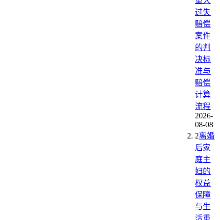
重大
过失
赔偿
案件
的判
决标
准与
赔偿
计算
流程
2026-
08-08
2
离婚
后家
庭主
妇的
权益
保障
与生
活重