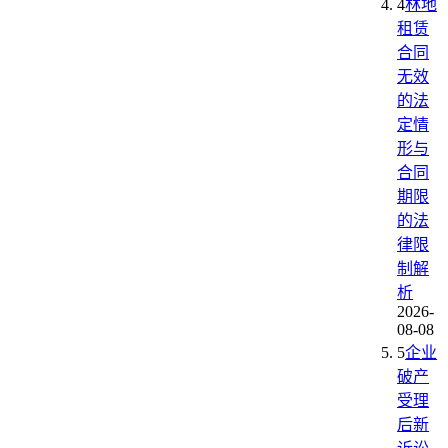
4
林地
租赁
合同
无效
的法
定情
形与
合同
期限
的法
律限
制解
析
2026-
08-08
5
企业
破产
受理
后新