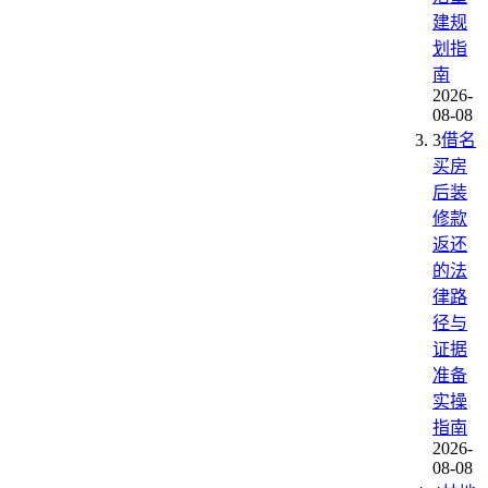
建规
划指
南
2026-
08-08
3
借名
买房
后装
修款
返还
的法
律路
径与
证据
准备
实操
指南
2026-
08-08