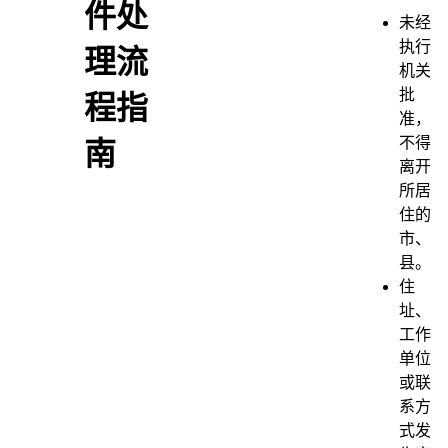
件处
未经
执行
理流
机关
批
程指
准，
不得
南
离开
所居
住的
市、
县。
住
址、
工作
单位
或联
系方
式发