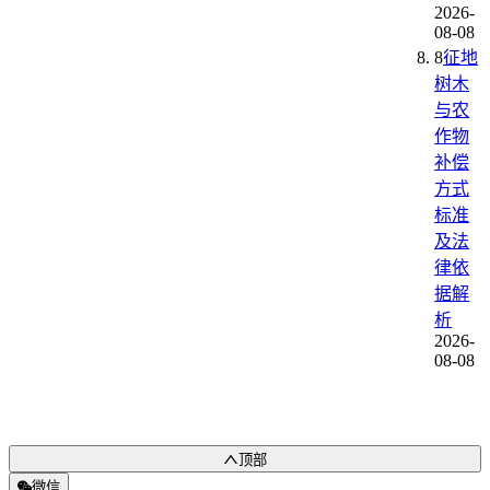
2026-
08-08
8
征地
树木
与农
作物
补偿
方式
标准
及法
律依
据解
析
2026-
08-08
顶部
微信