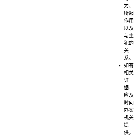
为、
所起
作用
以及
与主
犯的
关
系。
如有
相关
证
据，
应及
时向
办案
机关
提
供。