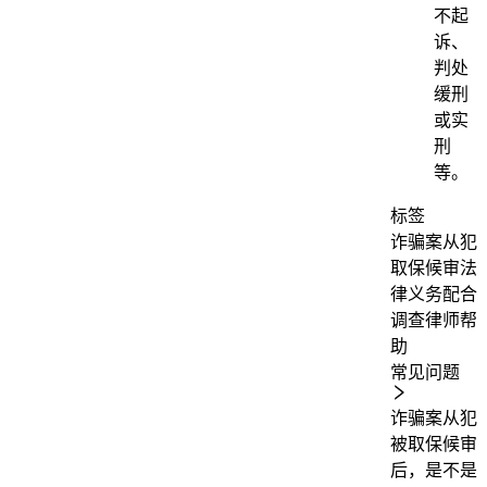
不起
诉、
判处
缓刑
或实
刑
等。
标签
诈骗案从犯
取保候审
法
律义务
配合
调查
律师帮
助
常见问题
诈骗案从犯
被取保候审
后，是不是