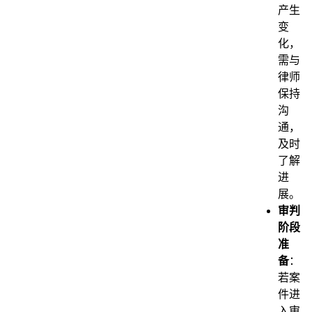
产生
变
化，
需与
律师
保持
沟
通，
及时
了解
进
展。
审判
阶段
准
备
：
若案
件进
入审