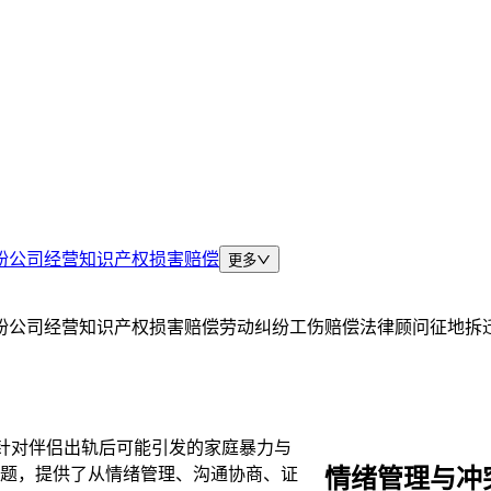
纷
公司经营
知识产权
损害赔偿
更多
纷
公司经营
知识产权
损害赔偿
劳动纠纷
工伤赔偿
法律顾问
征地拆
针对伴侣出轨后可能引发的家庭暴力与
情绪管理与冲
题，提供了从情绪管理、沟通协商、证