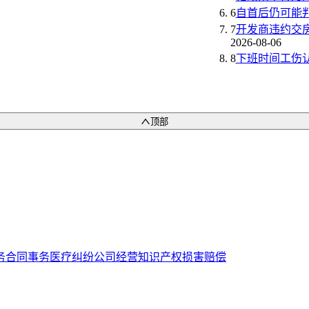
6
自首后仍可能
7
开发商违约交
2026-08-06
8
下班时间工伤
顶部
务
合同事务
医疗纠纷
公司经营
知识产权
损害赔偿