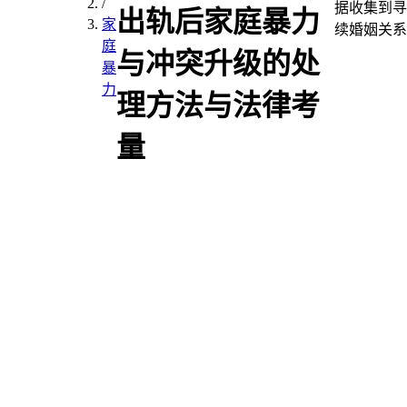
/
据收集到寻
出轨后家庭暴力
家
续婚姻关系
庭
与冲突升级的处
暴
力
理方法与法律考
量