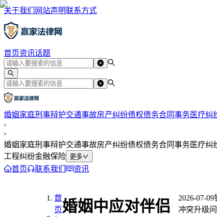
关于我们
网站声明
联系方式
首页
资讯
话题
婚姻家庭
刑事辩护
交通事故
房产纠纷
债权债务
合同事务
医疗纠
‹
›
婚姻家庭
刑事辩护
交通事故
房产纠纷
债权债务
合同事务
医疗纠
工程纠纷
金融保险
更多
首页
联系我们
资讯
首
2026-07-09
婚姻中应对伴侣
页
冲突升级问