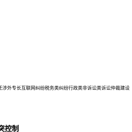
迁
涉外专长
互联网纠纷
税务类纠纷
行政类
非诉讼类
诉讼仲裁
建设
突控制