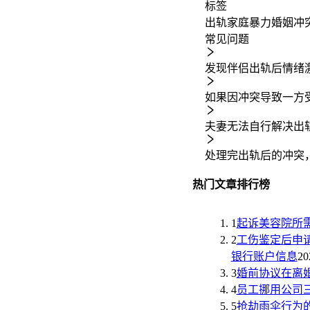
标签
出轨
家庭暴力
婚姻冲
常见问题
发现伴侣出轨后情绪
如果因冲突导致一方
夫妻无法自行解决出
处理完出轨后的冲突
热门文章排行榜
1
起诉美容院所
2
工伤鉴定后申
银行账户信息
20
3
婚前协议在离
4
员工挪用公司
5
抢劫雨伞行为