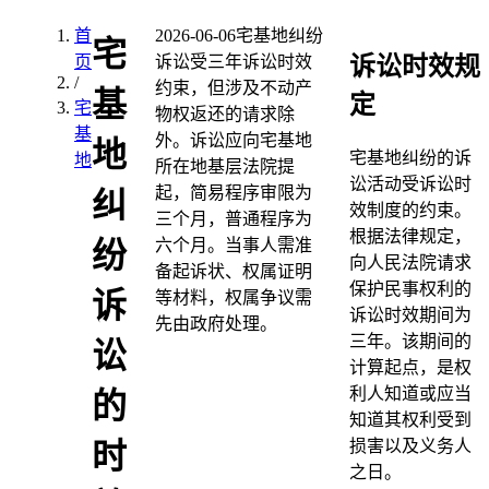
首
2026-06-06
宅基地纠纷
宅
诉讼时效规
页
诉讼受三年诉讼时效
/
约束，但涉及不动产
基
定
宅
物权返还的请求除
基
外。诉讼应向宅基地
地
宅基地纠纷的诉
地
所在地基层法院提
讼活动受诉讼时
起，简易程序审限为
纠
效制度的约束。
三个月，普通程序为
根据法律规定，
六个月。当事人需准
纷
向人民法院请求
备起诉状、权属证明
保护民事权利的
诉
等材料，权属争议需
诉讼时效期间为
先由政府处理。
三年。该期间的
讼
计算起点，是权
利人知道或应当
的
知道其权利受到
损害以及义务人
时
之日。