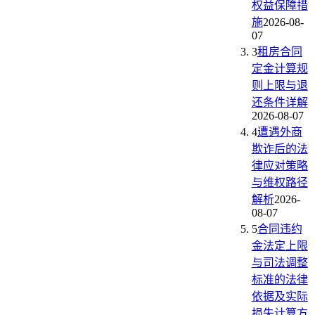
权益保障措
施
2026-08-
07
3
租房合同
定金计算规
则上限与退
还条件详解
2026-08-07
4
遭遇外商
欺诈后的法
律应对策略
与维权路径
解析
2026-
08-07
5
合同违约
金法定上限
与司法调整
标准的法律
依据及实际
损失计算方