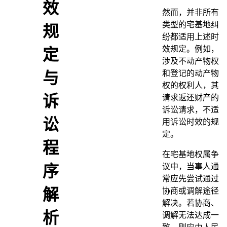
效
然而，并非所有
类型的宅基地纠
规
纷都适用上述时
效规定。例如，
定
涉及不动产物权
和登记的动产物
与
权的权利人，其
诉
请求返还财产的
诉讼请求，不适
讼
用诉讼时效的规
定。
程
在宅基地权属争
议中，当事人通
序
常应先尝试通过
解
协商或调解途径
解决。若协商、
析
调解无法达成一