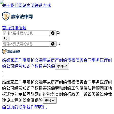
关于我们
网站声明
联系方式
首页
资讯
话题
婚姻家庭
刑事辩护
交通事故
房产纠纷
债权债务
合同事务
医疗纠
纷
公司经营
知识产权
损害赔偿
更多
‹
›
婚姻家庭
刑事辩护
交通事故
房产纠纷
债权债务
合同事务
医疗纠
纷
公司经营
知识产权
损害赔偿
劳动纠纷
工伤赔偿
法律顾问
征地
拆迁
涉外专长
互联网纠纷
税务类纠纷
行政类
非诉讼类
诉讼仲裁
建设工程纠纷
金融保险
更多
首页
联系我们
资讯