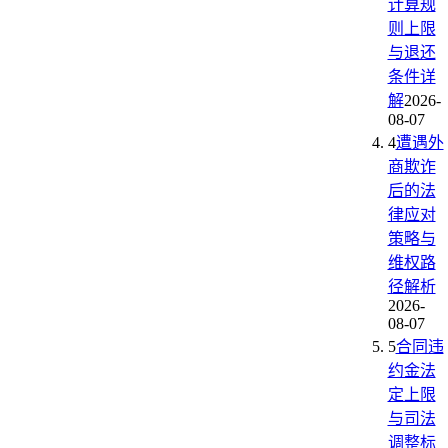
计算规
则上限
与退还
条件详
解
2026-
08-07
4
遭遇外
商欺诈
后的法
律应对
策略与
维权路
径解析
2026-
08-07
5
合同违
约金法
定上限
与司法
调整标