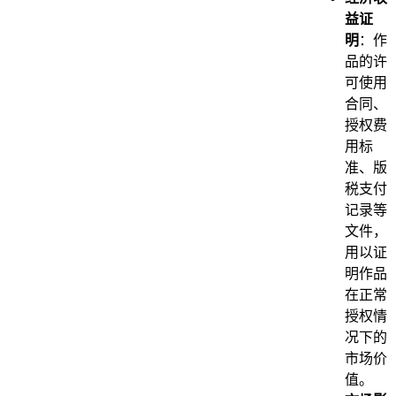
益证
明
：作
品的许
可使用
合同、
授权费
用标
准、版
税支付
记录等
文件，
用以证
明作品
在正常
授权情
况下的
市场价
值。