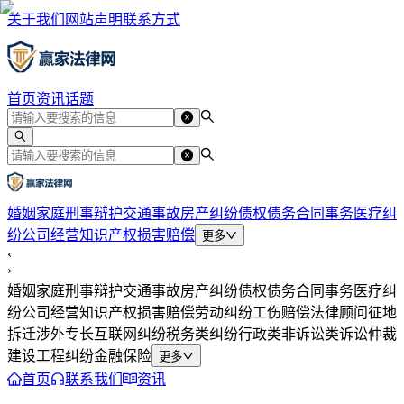
关于我们
网站声明
联系方式
首页
资讯
话题
婚姻家庭
刑事辩护
交通事故
房产纠纷
债权债务
合同事务
医疗纠
纷
公司经营
知识产权
损害赔偿
更多
‹
›
婚姻家庭
刑事辩护
交通事故
房产纠纷
债权债务
合同事务
医疗纠
纷
公司经营
知识产权
损害赔偿
劳动纠纷
工伤赔偿
法律顾问
征地
拆迁
涉外专长
互联网纠纷
税务类纠纷
行政类
非诉讼类
诉讼仲裁
建设工程纠纷
金融保险
更多
首页
联系我们
资讯