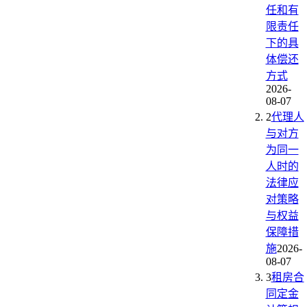
任和有
限责任
下的具
体偿还
方式
2026-
08-07
2
代理人
与对方
为同一
人时的
法律应
对策略
与权益
保障措
施
2026-
08-07
3
租房合
同定金