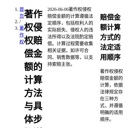
首
2026-06-06
著作权侵权
著作
赔偿金
页
赔偿金额的计算遵循法
/
定顺序，包括权利人的
权侵
额计算
著
实际损失、侵权人的违
作
方式的
法所得以及法院酌定赔
权赔
权
偿。计算过程需要收集
法定适
相关证据，如许可合
偿金
用顺序
同、销售数据等，以支
持索赔主张。
额的
著作权侵权
计算
赔偿金额的
计算，依据
方法
法律规定存
在三种方
与具
式，并遵循
明确的适用
体步
顺序。