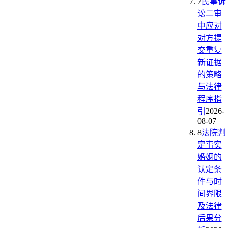
7
民事诉
讼二审
中应对
对方提
交重复
新证据
的策略
与法律
程序指
引
2026-
08-07
8
法院判
定事实
婚姻的
认定条
件与时
间界限
及法律
后果分