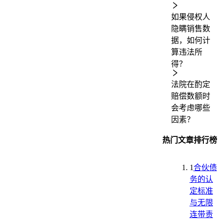
如果侵权人
隐瞒销售数
据，如何计
算违法所
得？
法院在酌定
赔偿数额时
会考虑哪些
因素？
热门文章排行榜
1
合伙债
务的认
定标准
与无限
连带责