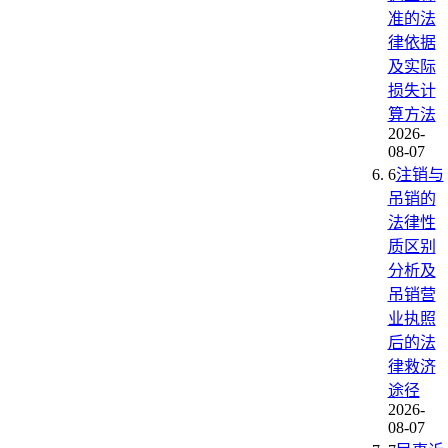
准的法
律依据
及实际
损失计
算方法
2026-
08-07
6
注销与
吊销的
法律性
质区别
分析及
吊销营
业执照
后的法
律救济
途径
2026-
08-07