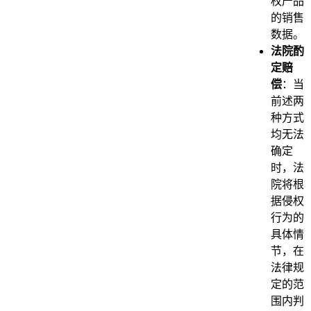
权产品
的销售
数据。
法院酌
定赔
偿
：当
前述两
种方式
均无法
确定
时，法
院将根
据侵权
行为的
具体情
节，在
法律规
定的范
围内判