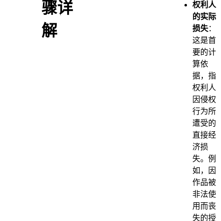
骤详
权利人
的实际
解
损失
：
这是首
要的计
算依
据，指
权利人
因侵权
行为所
遭受的
直接经
济损
失。例
如，因
作品被
非法使
用而丧
失的授