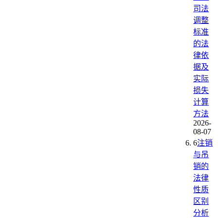
司法
调整
标准
的法
律依
据及
实际
损失
计算
方法
2026-
08-07
6
注销
与吊
销的
法律
性质
区别
分析