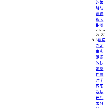
的策
略与
法律
程序
指引
2026-
08-07
8
法院
判定
事实
婚姻
的认
定条
件与
时间
界限
及法
律后
果分