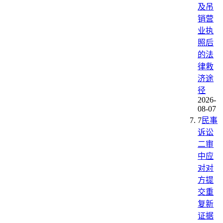
及吊
销营
业执
照后
的法
律救
济途
径
2026-
08-07
7
民事
诉讼
二审
中应
对对
方提
交重
复新
证据