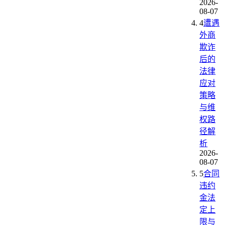
2026-
08-07
4
遭遇
外商
欺诈
后的
法律
应对
策略
与维
权路
径解
析
2026-
08-07
5
合同
违约
金法
定上
限与