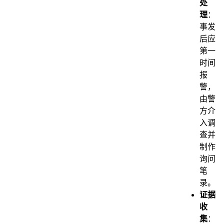
处
理
：
事发
后应
第一
时间
报
警，
由警
方介
入调
查并
制作
询问
笔
录。
证据
收
集
：