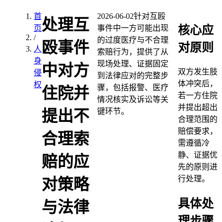
首
2026-06-02
针对互殴
处理互
核心应
页
事件中一方可能出现
/
的过度医疗与不合理
殴事件
对原则
人
索赔行为，提供了从
身
现场处理、证据固定
中对方
双方发生肢
侵
到法律应对的完整步
体冲突后，
权
骤，包括报警、医疗
住院并
若一方住院
情况核实及诉讼等关
并提出超出
键环节。
提出不
合理范围的
赔偿要求，
合理索
需遵循冷
静、证据优
赔的应
先的原则进
行处理。
对策略
具体处
与法律
理步骤