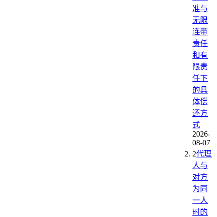
准与
无限
连带
责任
和有
限责
任下
的具
体偿
还方
式
2026-
08-07
2
代理
人与
对方
为同
一人
时的