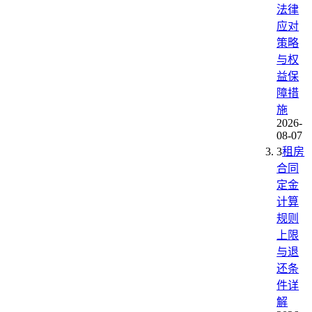
法律
应对
策略
与权
益保
障措
施
2026-
08-07
3
租房
合同
定金
计算
规则
上限
与退
还条
件详
解