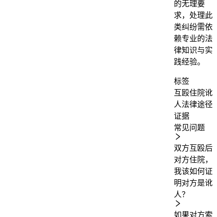
的无理要
求，处理此
类纠纷需依
赖专业的法
律知识与实
践经验。
标签
互殴
住院
讹
人
法律途径
证据
常见问题
双方互殴后
对方住院，
我该如何证
明对方是讹
人？
如果对方索