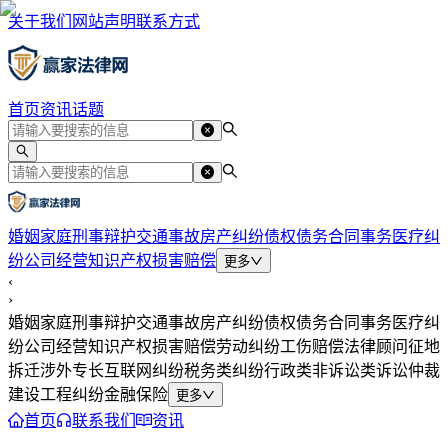
关于我们
网站声明
联系方式
首页
资讯
话题
婚姻家庭
刑事辩护
交通事故
房产纠纷
债权债务
合同事务
医疗纠
纷
公司经营
知识产权
损害赔偿
更多
‹
›
婚姻家庭
刑事辩护
交通事故
房产纠纷
债权债务
合同事务
医疗纠
纷
公司经营
知识产权
损害赔偿
劳动纠纷
工伤赔偿
法律顾问
征地
拆迁
涉外专长
互联网纠纷
税务类纠纷
行政类
非诉讼类
诉讼仲裁
建设工程纠纷
金融保险
更多
首页
联系我们
资讯