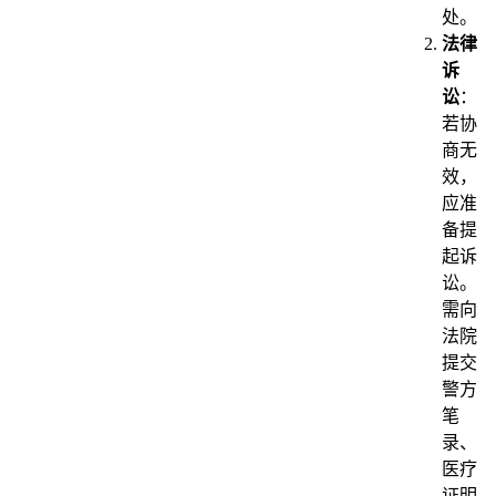
处。
法律
诉
讼
：
若协
商无
效，
应准
备提
起诉
讼。
需向
法院
提交
警方
笔
录、
医疗
证明