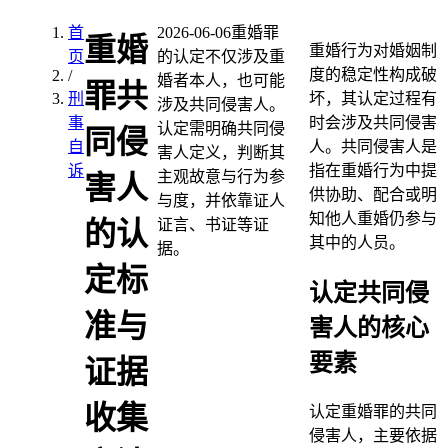
首
2026-06-06
重婚罪
重婚
重婚行为对婚姻制
页
的认定不仅涉及重
度的稳定性构成破
/
婚者本人，也可能
罪共
刑
坏，其认定过程有
涉及共同侵害人。
事
时会涉及共同侵害
认定需明确共同侵
同侵
自
人。共同侵害人是
害人定义，判断其
诉
指在重婚行为中提
主观故意与行为参
害人
供协助、配合或明
与度，并依靠证人
知他人重婚仍参与
证言、书证等证
的认
其中的人员。
据。
定标
认定共同侵
准与
害人的核心
要素
证据
收集
认定重婚罪的共同
侵害人，主要依据