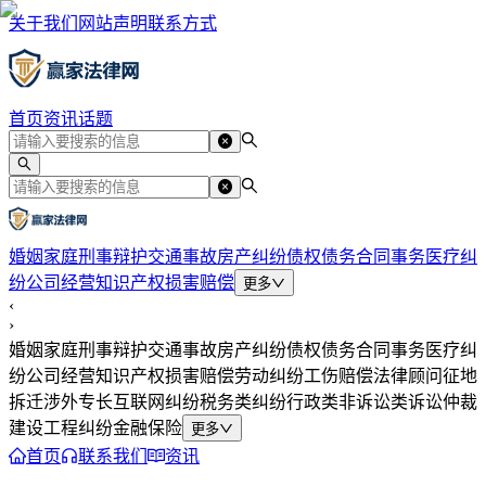
关于我们
网站声明
联系方式
首页
资讯
话题
婚姻家庭
刑事辩护
交通事故
房产纠纷
债权债务
合同事务
医疗纠
纷
公司经营
知识产权
损害赔偿
更多
‹
›
婚姻家庭
刑事辩护
交通事故
房产纠纷
债权债务
合同事务
医疗纠
纷
公司经营
知识产权
损害赔偿
劳动纠纷
工伤赔偿
法律顾问
征地
拆迁
涉外专长
互联网纠纷
税务类纠纷
行政类
非诉讼类
诉讼仲裁
建设工程纠纷
金融保险
更多
首页
联系我们
资讯