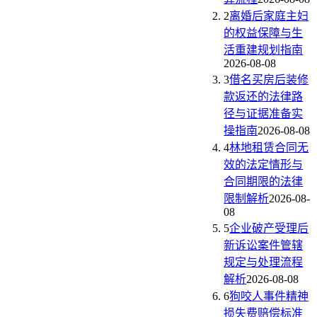
2
离婚后家庭主妇
的权益保障与生
活重建规划指南
2026-08-08
3
借名买房后装修
款返还的法律路
径与证据准备实
操指南
2026-08-08
4
林地租赁合同无
效的法定情形与
合同期限的法律
限制解析
2026-08-
08
5
企业破产受理后
新诉讼案件管辖
规定与处理流程
解析
2026-08-08
6
狗咬人事件精神
损失费赔偿标准