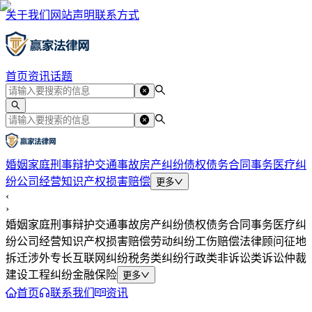
关于我们
网站声明
联系方式
首页
资讯
话题
婚姻家庭
刑事辩护
交通事故
房产纠纷
债权债务
合同事务
医疗纠
纷
公司经营
知识产权
损害赔偿
更多
‹
›
婚姻家庭
刑事辩护
交通事故
房产纠纷
债权债务
合同事务
医疗纠
纷
公司经营
知识产权
损害赔偿
劳动纠纷
工伤赔偿
法律顾问
征地
拆迁
涉外专长
互联网纠纷
税务类纠纷
行政类
非诉讼类
诉讼仲裁
建设工程纠纷
金融保险
更多
首页
联系我们
资讯