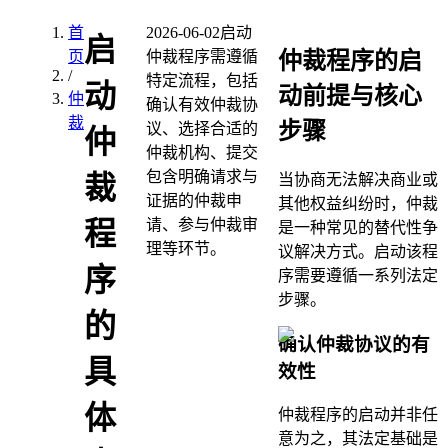
首
2026-06-02
启动
启
仲裁程序的启
页
仲裁程序需遵循
/
特定流程，包括
动
动前提与核心
仲
确认有效仲裁协
裁
步骤
议、选择合适的
仲
仲裁机构、提交
包含明确请求与
裁
当协商无法解决商业或
证据的仲裁申
其他权益纠纷时，仲裁
请、参与仲裁审
程
是一种常见的替代性争
理等环节。
议解决方式。启动该程
序
序需要遵循一系列法定
步骤。
的
确认仲裁协议的有
具
效性
体
仲裁程序的启动并非任
意为之，其法定基础是