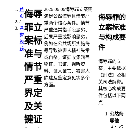
首
2026-06-06
侮辱罪立案需
侮辱
侮辱罪的
页
满足公然侮辱且情节严
/
重两个核心条件。情节
罪立
立案标准
名
严重通常指手段恶劣、
誉
与构成要
后果严重或影响恶劣，
案标
毁
例如在公共场所实施侮
件
谤
辱导致被害人精神失常
准与
或自杀。证据收集涵盖
侮辱罪的立
物证、书证、视听资
情节
案，主要依据
料、证人证言、被害人
《刑法》及相
严重
陈述及鉴定意见等多个
关司法解释。
方面。
其核心构成要
界定
件包括以下两
点：
及关
公然侮
键证
辱他
人
：行