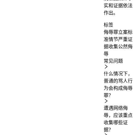
实和证据依法
作出。
标签
侮辱罪
立案标
准
情节严重
证
据收集
公然侮
辱
常见问题
什么情况下，
普通的骂人行
为会构成侮辱
罪？
遭遇网络侮
辱，应该重点
收集哪些证
据？