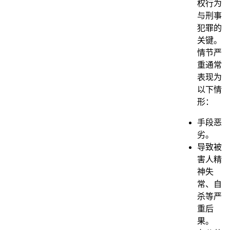
权行为
与刑事
犯罪的
关键。
情节严
重通常
表现为
以下情
形：
手段恶
劣。
导致被
害人精
神失
常、自
杀等严
重后
果。