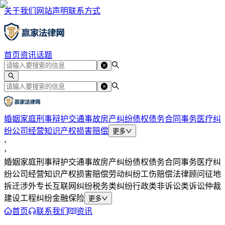
关于我们
网站声明
联系方式
首页
资讯
话题
婚姻家庭
刑事辩护
交通事故
房产纠纷
债权债务
合同事务
医疗纠
纷
公司经营
知识产权
损害赔偿
更多
‹
›
婚姻家庭
刑事辩护
交通事故
房产纠纷
债权债务
合同事务
医疗纠
纷
公司经营
知识产权
损害赔偿
劳动纠纷
工伤赔偿
法律顾问
征地
拆迁
涉外专长
互联网纠纷
税务类纠纷
行政类
非诉讼类
诉讼仲裁
建设工程纠纷
金融保险
更多
首页
联系我们
资讯