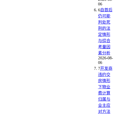
06
6
自首后
仍可能
判处死
刑的法
定情形
与综合
考量因
素分析
2026-08-
06
7
开发商
违约交
房情形
下物业
费计算
归属与
业主应
对方法