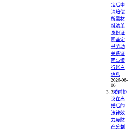
定后申
请赔偿
所需材
料清单
身份证
明鉴定
书劳动
关系证
明与银
行账户
信息
2026-08-
06
3
婚前协
议在离
婚后的
法律效
力与财
产分割