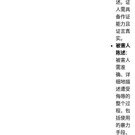
述。证
人需具
备作证
能力且
证言真
实。
被害人
陈述
：
被害人
需准
确、详
细地描
述遭受
侮辱的
整个过
程，包
括使用
的暴力
手段、