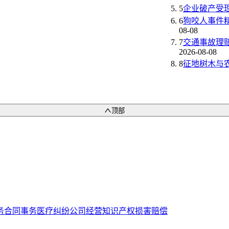
5
企业破产受
6
狗咬人事件
08-08
7
交通事故理
2026-08-08
8
征地树木与
顶部
务
合同事务
医疗纠纷
公司经营
知识产权
损害赔偿