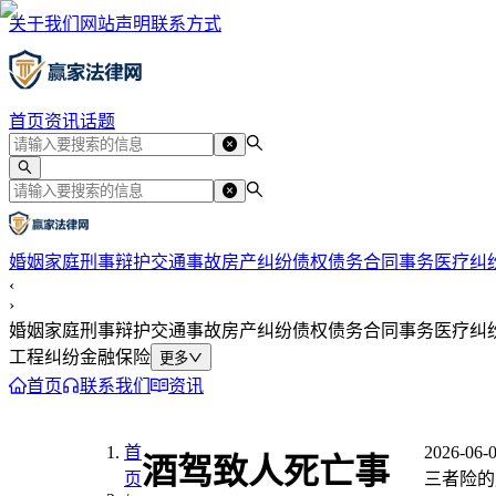
关于我们
网站声明
联系方式
首页
资讯
话题
婚姻家庭
刑事辩护
交通事故
房产纠纷
债权债务
合同事务
医疗纠
‹
›
婚姻家庭
刑事辩护
交通事故
房产纠纷
债权债务
合同事务
医疗纠
工程纠纷
金融保险
更多
首页
联系我们
资讯
首
2026-06-
酒驾致人死亡事
页
三者险的