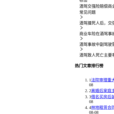
标签
酒驾
交强险赔偿
商
常见问题
酒驾撞死人后，交
商业车险在酒驾事
酒驾事故中副驾驶
酒驾致人死亡主要
热门文章排行榜
1
法院审理重
08
2
离婚后家庭
3
借名买房后
08
4
林地租赁合
08-08