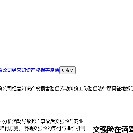
纷
公司经营
知识产权
损害赔偿
更多
纷
公司经营
知识产权
损害赔偿
劳动纠纷
工伤赔偿
法律顾问
征地拆
06
分析酒驾导致死亡事故后交强险与商业
交强险在酒
赔付原则，明确交强险的垫付与追偿机制