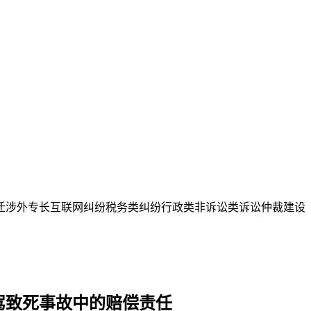
迁
涉外专长
互联网纠纷
税务类纠纷
行政类
非诉讼类
诉讼仲裁
建设
驾致死事故中的赔偿责任