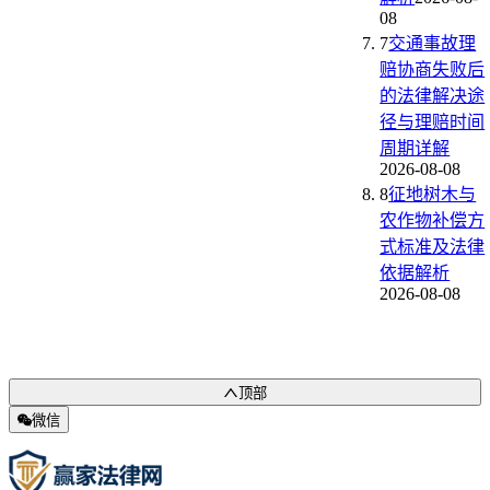
08
7
交通事故理
赔协商失败后
的法律解决途
径与理赔时间
周期详解
2026-08-08
8
征地树木与
农作物补偿方
式标准及法律
依据解析
2026-08-08
顶部
微信