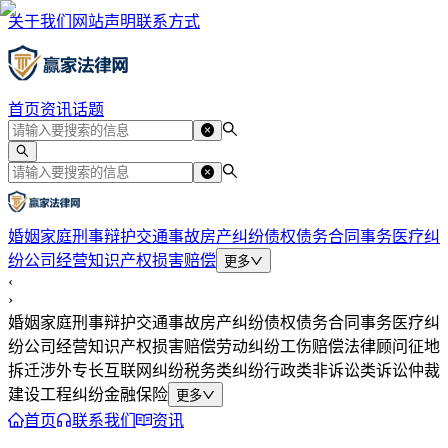
关于我们
网站声明
联系方式
首页
资讯
话题
婚姻家庭
刑事辩护
交通事故
房产纠纷
债权债务
合同事务
医疗纠
纷
公司经营
知识产权
损害赔偿
更多
‹
›
婚姻家庭
刑事辩护
交通事故
房产纠纷
债权债务
合同事务
医疗纠
纷
公司经营
知识产权
损害赔偿
劳动纠纷
工伤赔偿
法律顾问
征地
拆迁
涉外专长
互联网纠纷
税务类纠纷
行政类
非诉讼类
诉讼仲裁
建设工程纠纷
金融保险
更多
首页
联系我们
资讯