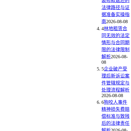
装修款返还的
法律路径与证
据准备实操指
南
2026-08-08
4
林地租赁合
同无效的法定
情形与合同期
限的法律限制
解析
2026-08-
08
5
企业破产受
理后新诉讼案
件管辖规定与
处理流程解析
2026-08-08
6
狗咬人事件
精神损失费赔
偿标准与致残
后的法律责任
解析
2026-08-