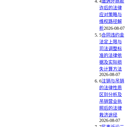
4
遭遇外商欺
诈后的法律
应对策略与
维权路径解
析
2026-08-07
5
合同违约金
法定上限与
司法调整标
准的法律依
据及实际损
失计算方法
2026-08-07
6
注销与吊销
的法律性质
区别分析及
吊销营业执
照后的法律
救济途径
2026-08-07
7
民事诉讼二