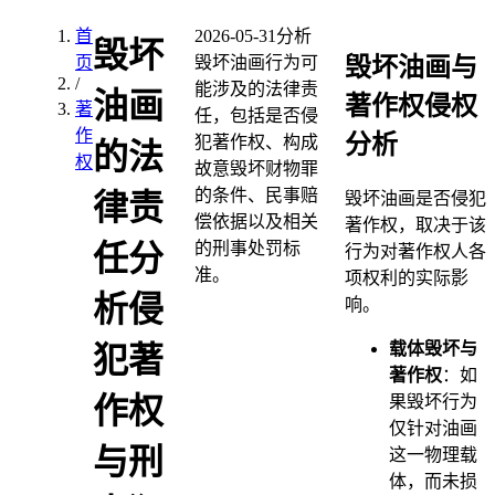
首
2026-05-31
分析
毁坏
毁坏油画与
页
毁坏油画行为可
/
能涉及的法律责
油画
著作权侵权
著
任，包括是否侵
作
分析
犯著作权、构成
的法
权
故意毁坏财物罪
的条件、民事赔
律责
毁坏油画是否侵犯
偿依据以及相关
著作权，取决于该
的刑事处罚标
任分
行为对著作权人各
准。
项权利的实际影
析侵
响。
载体毁坏与
犯著
著作权
：如
作权
果毁坏行为
仅针对油画
与刑
这一物理载
体，而未损