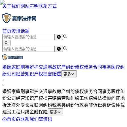
关于我们
网站声明
联系方式
首页
资讯
话题
婚姻家庭
刑事辩护
交通事故
房产纠纷
债权债务
合同事务
医疗纠
纷
公司经营
知识产权
损害赔偿
更多
‹
›
婚姻家庭
刑事辩护
交通事故
房产纠纷
债权债务
合同事务
医疗纠
纷
公司经营
知识产权
损害赔偿
劳动纠纷
工伤赔偿
法律顾问
征地
拆迁
涉外专长
互联网纠纷
税务类纠纷
行政类
非诉讼类
诉讼仲裁
建设工程纠纷
金融保险
更多
首页
联系我们
资讯