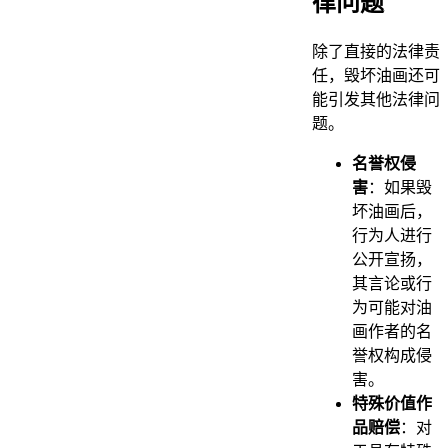
律问题
除了直接的法律责
任，毁坏油画还可
能引发其他法律问
题。
名誉权侵
害
：如果毁
坏油画后，
行为人进行
公开宣扬，
其言论或行
为可能对油
画作者的名
誉权构成侵
害。
特殊价值作
品赔偿
：对