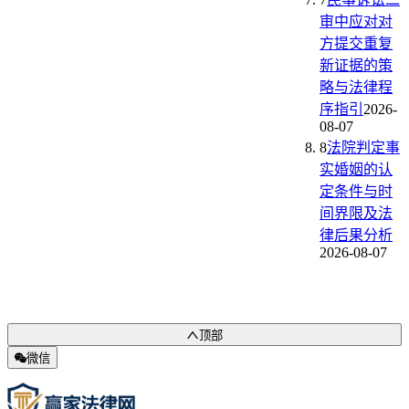
审中应对对
方提交重复
新证据的策
略与法律程
序指引
2026-
08-07
8
法院判定事
实婚姻的认
定条件与时
间界限及法
律后果分析
2026-08-07
顶部
微信