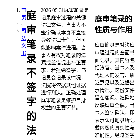
首
2026-05-31
庭审笔录是
庭
庭审笔录的
页
记录庭审过程的关键
/
法律文件，当事人不
审
性质与作用
司
签字确认本身不直接
法
导致法律责任，但可
笔
庭审笔录是对法庭
文
能影响案件进程。当
审理过程的全面书
书
事人有权对笔录的遗
录
面记录，其内容包
漏或差错提出补正要
括法官、当事人及
求，若拒绝签字，书
不
代理人的发言、质
记员会记录该情况，
证意见以及证据出
签
法院将依据其他证据
示情况。这份文件
进行判决。正确处理
旨在客观、准确地
字
庭审笔录是维护自身
反映庭审全貌。当
权益的重要环节。
事人签字确认，即
的
表示认可笔录所记
载内容的真实性与
法
准确性。经过签字