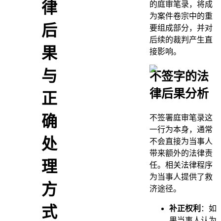
律
的庭审笔录，将成
为案件卷宗中的重
后
要组成部分，并对
后续的裁判产生直
果
接影响。
与
不签字的法
律后果分析
正
确
不签署庭审笔录这
一行为本身，通常
处
不会直接为当事人
带来额外的法律责
理
任。相关法律程序
为当事人提供了救
方
济途径。
式
补正权利
：如
果当事人认为