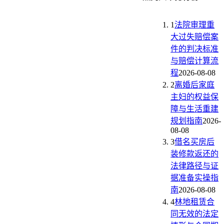
1
法院审理重
大过失赔偿案
件的判决标准
与赔偿计算流
程
2026-08-08
2
离婚后家庭
主妇的权益保
障与生活重建
规划指南
2026-
08-08
3
借名买房后
装修款返还的
法律路径与证
据准备实操指
南
2026-08-08
4
林地租赁合
同无效的法定