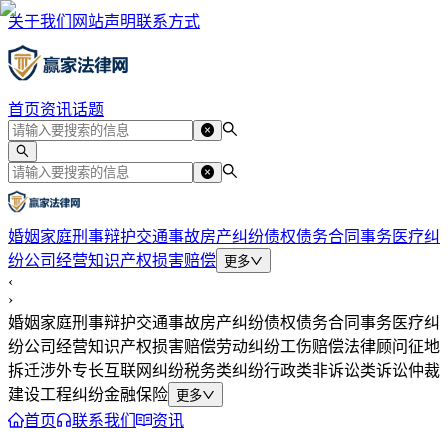
关于我们
网站声明
联系方式
首页
资讯
话题
婚姻家庭
刑事辩护
交通事故
房产纠纷
债权债务
合同事务
医疗纠
纷
公司经营
知识产权
损害赔偿
更多
‹
›
婚姻家庭
刑事辩护
交通事故
房产纠纷
债权债务
合同事务
医疗纠
纷
公司经营
知识产权
损害赔偿
劳动纠纷
工伤赔偿
法律顾问
征地
拆迁
涉外专长
互联网纠纷
税务类纠纷
行政类
非诉讼类
诉讼仲裁
建设工程纠纷
金融保险
更多
首页
联系我们
资讯