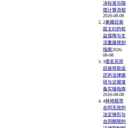
决标准与赔
偿计算流程
2026-08-08
2
离婚后家
庭主妇的权
益保障与生
活重建规划
指南
2026-
08-08
3
借名买房
后装修款返
还的法律路
径与证据准
备实操指南
2026-08-08
4
林地租赁
合同无效的
法定情形与
合同期限的