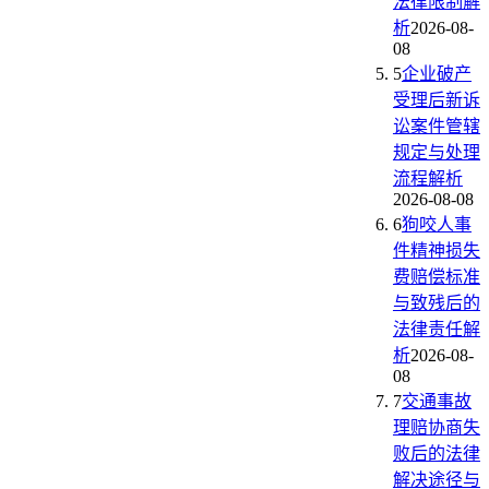
法律限制解
析
2026-08-
08
5
企业破产
受理后新诉
讼案件管辖
规定与处理
流程解析
2026-08-08
6
狗咬人事
件精神损失
费赔偿标准
与致残后的
法律责任解
析
2026-08-
08
7
交通事故
理赔协商失
败后的法律
解决途径与