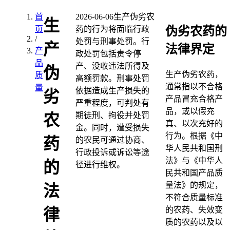
首
2026-06-06
生产伪劣农
生
伪劣农药的
页
药的行为将面临行政
/
处罚与刑事处罚。行
产
法律界定
产
政处罚包括责令停
品
产、没收违法所得及
伪
生产伪劣农药，
质
高额罚款。刑事处罚
通常指以不合格
量
依据造成生产损失的
劣
产品冒充合格产
严重程度，可判处有
品，或以假充
期徒刑、拘役并处罚
农
真、以次充好的
金。同时，遭受损失
行为。根据《中
药
的农民可通过协商、
华人民共和国刑
行政投诉或诉讼等途
法》与《中华人
的
径进行维权。
民共和国产品质
量法》的规定，
法
不符合质量标准
的农药、失效变
律
质的农药以及以