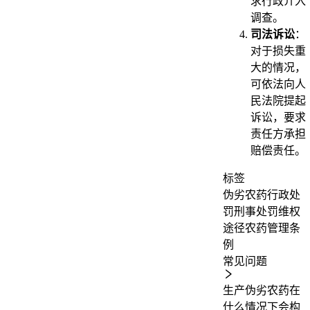
求行政介入
调查。
司法诉讼
：
对于损失重
大的情况，
可依法向人
民法院提起
诉讼，要求
责任方承担
赔偿责任。
标签
伪劣农药
行政处
罚
刑事处罚
维权
途径
农药管理条
例
常见问题
生产伪劣农药在
什么情况下会构