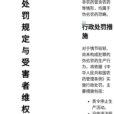
处
非农药冒充农药
等情形，均属于
罚
伪劣农药范畴。
规
行政处罚措
施
定
对于情节较轻、
与
尚未构成犯罪的
受
伪劣农药生产行
为，将依据《中
害
华人民共和国农
药管理条例》实
者
施行政处罚。主
要措施包括：
维
责令停止生
权
产活动。
没收违法所