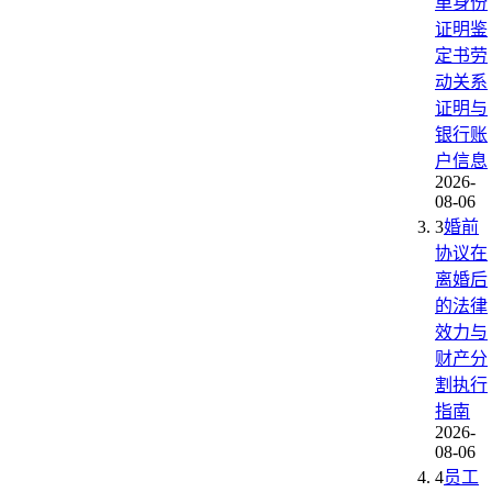
单身份
证明鉴
定书劳
动关系
证明与
银行账
户信息
2026-
08-06
3
婚前
协议在
离婚后
的法律
效力与
财产分
割执行
指南
2026-
08-06
4
员工