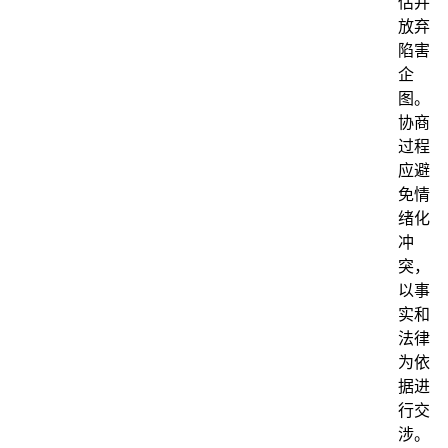
估并
放弃
陷害
企
图。
协商
过程
应避
免情
绪化
冲
突，
以事
实和
法律
为依
据进
行交
涉。