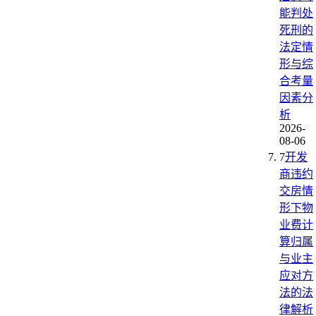
能判处
死刑的
法定情
形与综
合考量
因素分
析
2026-
08-06
7
开发
商违约
交房情
形下物
业费计
算归属
与业主
应对方
法的法
律解析