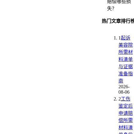
赔偿哪些损
失？
热门文章排行
1
起诉
美容院
所需材
料清单
与证据
准备指
南
2026-
08-06
2
工伤
鉴定后
申请赔
偿所需
材料清