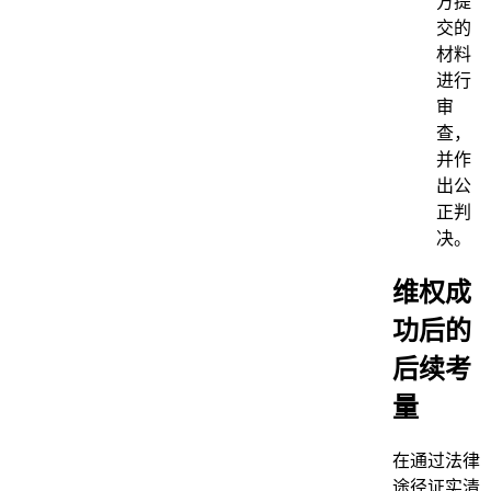
方提
交的
材料
进行
审
查，
并作
出公
正判
决。
维权成
功后的
后续考
量
在通过法律
途径证实清