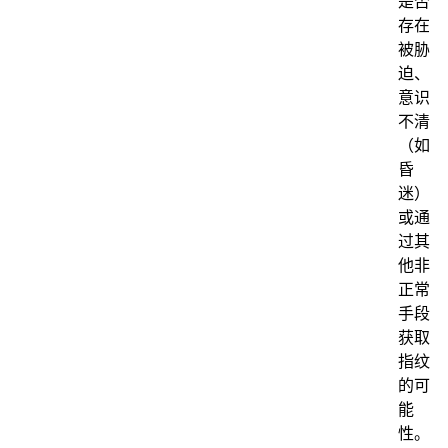
是否
存在
被胁
迫、
意识
不清
（如
昏
迷）
或通
过其
他非
正常
手段
获取
指纹
的可
能
性。