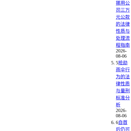
挪用公
司三万
元公款
的法律
性质与
处理流
程指南
2026-
08-06
5
抢劫
雨伞行
为的法
律性质
与量刑
标准分
析
2026-
08-06
6
自首
后仍可