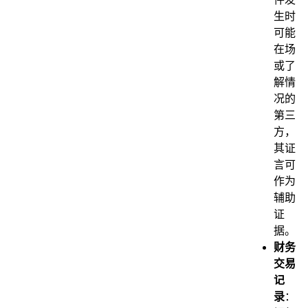
生时
可能
在场
或了
解情
况的
第三
方，
其证
言可
作为
辅助
证
据。
财务
交易
记
录
：