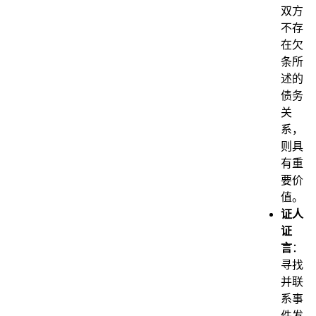
双方
不存
在欠
条所
述的
债务
关
系，
则具
有重
要价
值。
证人
证
言
：
寻找
并联
系事
件发