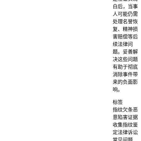
白后，当事
人可能仍需
处理名誉恢
复、精神损
害赔偿等后
续法律问
题。妥善解
决这些问题
有助于彻底
消除事件带
来的负面影
响。
标签
指纹欠条
恶
意陷害
证据
收集
指纹鉴
定
法律诉讼
常见问题