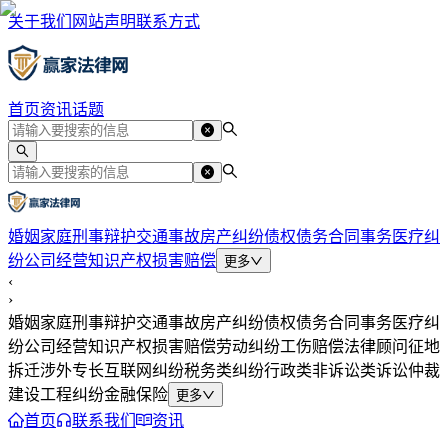
关于我们
网站声明
联系方式
首页
资讯
话题
婚姻家庭
刑事辩护
交通事故
房产纠纷
债权债务
合同事务
医疗纠
纷
公司经营
知识产权
损害赔偿
更多
‹
›
婚姻家庭
刑事辩护
交通事故
房产纠纷
债权债务
合同事务
医疗纠
纷
公司经营
知识产权
损害赔偿
劳动纠纷
工伤赔偿
法律顾问
征地
拆迁
涉外专长
互联网纠纷
税务类纠纷
行政类
非诉讼类
诉讼仲裁
建设工程纠纷
金融保险
更多
首页
联系我们
资讯