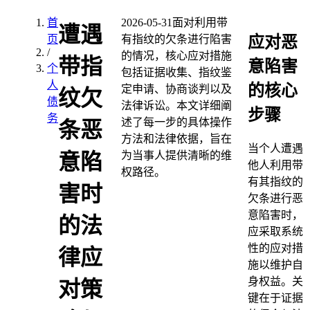
首
2026-05-31
面对利用带
遭遇
应对恶
页
有指纹的欠条进行陷害
/
的情况，核心应对措施
带指
意陷害
个
包括证据收集、指纹鉴
人
的核心
定申请、协商谈判以及
纹欠
债
法律诉讼。本文详细阐
步骤
务
述了每一步的具体操作
条恶
方法和法律依据，旨在
当个人遭遇
为当事人提供清晰的维
意陷
他人利用带
权路径。
有其指纹的
害时
欠条进行恶
意陷害时，
的法
应采取系统
性的应对措
律应
施以维护自
身权益。关
对策
键在于证据