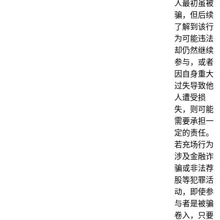
人最初虽被
骗，但后续
了解到该行
为可能违法
却仍然继续
参与，或者
因自身重大
过失导致他
人遭受损
失，则可能
需要承担一
定的责任。
若充场行为
涉及金融诈
骗或非法荐
股等犯罪活
动，即使参
与者是被骗
卷入，只要