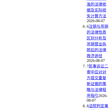
准的法律依
据及实际损
失计算方法
2026-08-07
6
注销与吊销
的法律性质
区别分析及
吊销营业执
照后的法律
救济途径
2026-08-07
7
民事诉讼二
审中应对对
方提交重复
新证据的策
略与法律程
序指引
2026-
08-07
8
法院判定事