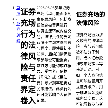
首
2026-06-06
参与证券
证券
证券充场的
页
充场活动可能面临刑
/
事犯罪风险，包括身
充场
法律风险
证
份信息被冒用进行非
券
法资金流转或内幕交
行为
证券充场行为涉
纠
易。法律责任的界定
及较高的法律风
纷
取决于主观意图与参
的法
险。参与者可能
与程度，即使最初不
被不法分子利
知情，后续知情仍继
律风
用，卷入证券欺
续参与也可能担责。
诈或市场操纵等
险与
欺诈方可能构成诈骗
违法活动。例
罪，受害者可依据
如，个人身份信
责任
《刑法》或《民法
息可能被冒用开
典》寻求刑事追责或
立证券账户，用
界定
民事赔偿。此类行为
于非法资金流转
还可能影响个人征信
或内幕交易，这
卷入
记录。
可能导致参与者