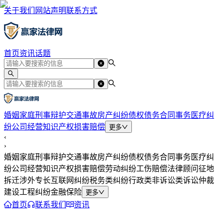
关于我们
网站声明
联系方式
首页
资讯
话题
婚姻家庭
刑事辩护
交通事故
房产纠纷
债权债务
合同事务
医疗纠
纷
公司经营
知识产权
损害赔偿
更多
‹
›
婚姻家庭
刑事辩护
交通事故
房产纠纷
债权债务
合同事务
医疗纠
纷
公司经营
知识产权
损害赔偿
劳动纠纷
工伤赔偿
法律顾问
征地
拆迁
涉外专长
互联网纠纷
税务类纠纷
行政类
非诉讼类
诉讼仲裁
建设工程纠纷
金融保险
更多
首页
联系我们
资讯