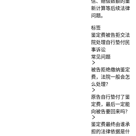
信、赔偿数额的重
新计算等后续法律
问题。
标签
鉴定费
被告拒交
法
院处理
自行垫付
民
事诉讼
常见问题
被告拒绝缴纳鉴定
费，法院一般会怎
么处理？
原告自行垫付了鉴
定费，最后一定能
向被告要回来吗？
鉴定费最终由谁承
担的法律依据是什