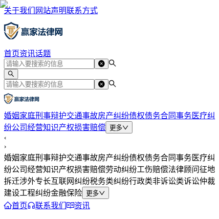
关于我们
网站声明
联系方式
首页
资讯
话题
婚姻家庭
刑事辩护
交通事故
房产纠纷
债权债务
合同事务
医疗纠
纷
公司经营
知识产权
损害赔偿
更多
‹
›
婚姻家庭
刑事辩护
交通事故
房产纠纷
债权债务
合同事务
医疗纠
纷
公司经营
知识产权
损害赔偿
劳动纠纷
工伤赔偿
法律顾问
征地
拆迁
涉外专长
互联网纠纷
税务类纠纷
行政类
非诉讼类
诉讼仲裁
建设工程纠纷
金融保险
更多
首页
联系我们
资讯