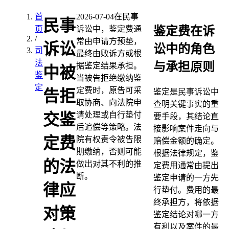
首
2026-07-04
在民事
民事
鉴定费在诉
页
诉讼中，鉴定费通
/
常由申请方预垫，
诉讼
讼中的角色
司
最终由败诉方或根
法
与承担原则
据鉴定结果承担。
中被
鉴
当被告拒绝缴纳鉴
定
定费时，原告可采
告拒
鉴定是民事诉讼中
取协商、向法院申
查明关键事实的重
请处理或自行垫付
交鉴
要手段，其结论直
后追偿等策略。法
接影响案件走向与
定费
院有权责令被告限
赔偿金额的确定。
期缴纳，否则可能
根据法律规定，鉴
的法
做出对其不利的推
定费用通常由提出
断。
鉴定申请的一方先
律应
行垫付。费用的最
终承担方，将依据
对策
鉴定结论对哪一方
有利以及案件的最