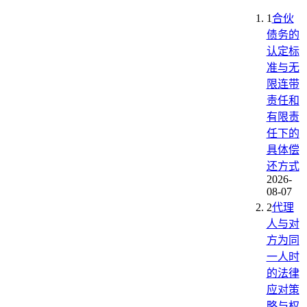
1
合伙
债务的
认定标
准与无
限连带
责任和
有限责
任下的
具体偿
还方式
2026-
08-07
2
代理
人与对
方为同
一人时
的法律
应对策
略与权