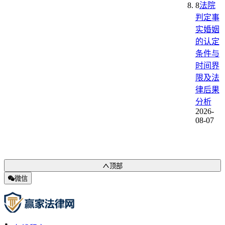
8
法院
判定事
实婚姻
的认定
条件与
时间界
限及法
律后果
分析
2026-
08-07
顶部
微信