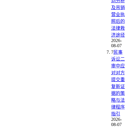
别分析
及吊销
营业执
照后的
法律救
济途径
2026-
08-07
7
民事
诉讼二
审中应
对对方
提交重
复新证
据的策
略与法
律程序
指引
2026-
08-07