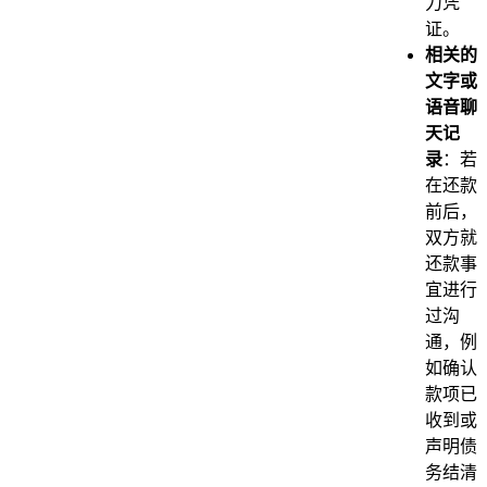
力凭
证。
相关的
文字或
语音聊
天记
录
：若
在还款
前后，
双方就
还款事
宜进行
过沟
通，例
如确认
款项已
收到或
声明债
务结清