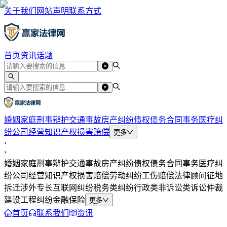
关于我们
网站声明
联系方式
首页
资讯
话题
婚姻家庭
刑事辩护
交通事故
房产纠纷
债权债务
合同事务
医疗纠
纷
公司经营
知识产权
损害赔偿
更多
‹
›
婚姻家庭
刑事辩护
交通事故
房产纠纷
债权债务
合同事务
医疗纠
纷
公司经营
知识产权
损害赔偿
劳动纠纷
工伤赔偿
法律顾问
征地
拆迁
涉外专长
互联网纠纷
税务类纠纷
行政类
非诉讼类
诉讼仲裁
建设工程纠纷
金融保险
更多
首页
联系我们
资讯