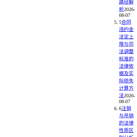
路径解
析
2026-
08-07
5
合同
违约金
法定上
限与司
法调整
标准的
法律依
据及实
际损失
计算方
法
2026-
08-07
6
注销
与吊销
的法律
性质区