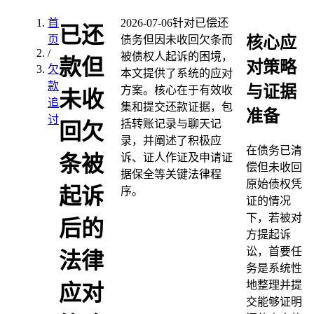
首
2026-07-06
针对已偿还
已还
核心应
页
债务但因未收回欠条而
/
被债权人起诉的困境，
款但
对策略
欠
本文提供了系统的应对
款
与证据
方案。核心在于有效收
未收
追
集和提交还款证据，包
准备
讨
括转账记录与聊天记
回欠
录，并阐述了积极应
在债务已清
诉、证人作证及申请证
条被
偿但未收回
据保全等关键法律程
原始债权凭
起诉
序。
证的情况
下，若被对
后的
方提起诉
讼，首要任
法律
务是系统性
地整理并提
应对
交能够证明