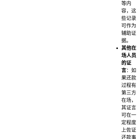
等内
容，这
些记录
可作为
辅助证
据。
其他在
场人员
的证
言
：如
果还款
过程有
第三方
在场，
其证言
可在一
定程度
上佐证
还款事