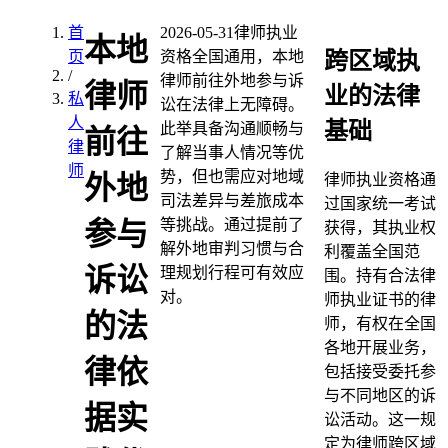
首
2026-05-31
律师执业
本地
跨区域执
页
资格全国通用，本地
/
律师前往外地参与诉
律师
业的法律
私
讼在法律上无障碍。
人
基础
此举具备沟通顺畅与
前往
律
了解当事人情况等优
师
势，但也需应对地域
外地
律师执业资格通
司法差异与差旅成本
过国家统一考试
等挑战。通过提前了
参与
获得，其执业权
解外地审判习惯与合
利覆盖全国范
诉讼
理规划行程可有效应
围。持有合法律
对。
师执业证书的律
的法
师，有权在全国
各地开展业务，
律依
包括接受委托参
与不同地区的诉
据实
讼活动。这一规
定为律师跨区域