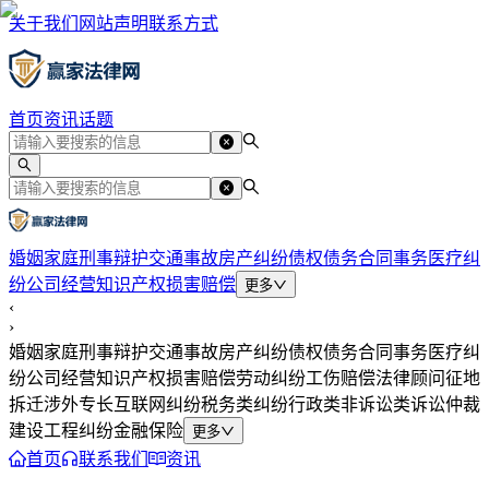
关于我们
网站声明
联系方式
首页
资讯
话题
婚姻家庭
刑事辩护
交通事故
房产纠纷
债权债务
合同事务
医疗纠
纷
公司经营
知识产权
损害赔偿
更多
‹
›
婚姻家庭
刑事辩护
交通事故
房产纠纷
债权债务
合同事务
医疗纠
纷
公司经营
知识产权
损害赔偿
劳动纠纷
工伤赔偿
法律顾问
征地
拆迁
涉外专长
互联网纠纷
税务类纠纷
行政类
非诉讼类
诉讼仲裁
建设工程纠纷
金融保险
更多
首页
联系我们
资讯