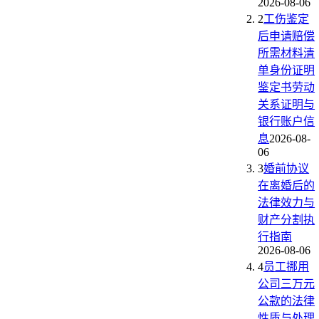
2026-08-06
2
工伤鉴定
后申请赔偿
所需材料清
单身份证明
鉴定书劳动
关系证明与
银行账户信
息
2026-08-
06
3
婚前协议
在离婚后的
法律效力与
财产分割执
行指南
2026-08-06
4
员工挪用
公司三万元
公款的法律
性质与处理