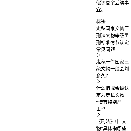
偿等复杂后续事
宜。
标签
走私国家文物罪
刑法
文物等级
量
刑标准
情节认定
常见问题
走私一件国家三
级文物一般会判
多久？
什么情况会被认
定为走私文物
“情节特别严
重”？
《刑法》中“文
物”具体指哪些