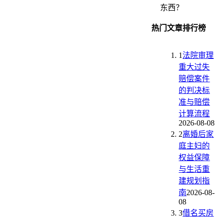
东西？
热门文章排行榜
1
法院审理
重大过失
赔偿案件
的判决标
准与赔偿
计算流程
2026-08-08
2
离婚后家
庭主妇的
权益保障
与生活重
建规划指
南
2026-08-
08
3
借名买房