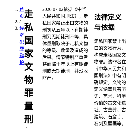
首
2026-07-02
依据《中华
走
法律定义
页
人民共和国刑法》，走
/
私国家禁止出口文物的
私
与依据
经
刑罚从五年以下有期徒
济
刑到无期徒刑不等，具
国
走私国家禁止出
犯
体量刑取决于走私文物
口的文物行为，
罪
的等级、数量及造成的
家
构成走私国家文
辩
后果。情节特别严重者
物罪。该罪名在
护
将面临十年以上有期徒
文
《中华人民共和
刑或无期徒刑，并没收
国刑法》中有明
物
财产。
确规定。文物的
定义涵盖具有历
罪
史、艺术、科学
价值的古文化遗
量
址、古墓葬、古
建筑、石窟寺、
刑
石刻及壁画等。