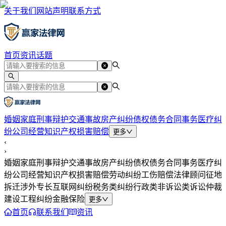
关于我们
网站声明
联系方式
首页
资讯
话题
婚姻家庭
刑事辩护
交通事故
房产纠纷
债权债务
合同事务
医疗纠
纷
公司经营
知识产权
损害赔偿
更多
‹
›
婚姻家庭
刑事辩护
交通事故
房产纠纷
债权债务
合同事务
医疗纠
纷
公司经营
知识产权
损害赔偿
劳动纠纷
工伤赔偿
法律顾问
征地
拆迁
涉外专长
互联网纠纷
税务类纠纷
行政类
非诉讼类
诉讼仲裁
建设工程纠纷
金融保险
更多
首页
联系我们
资讯