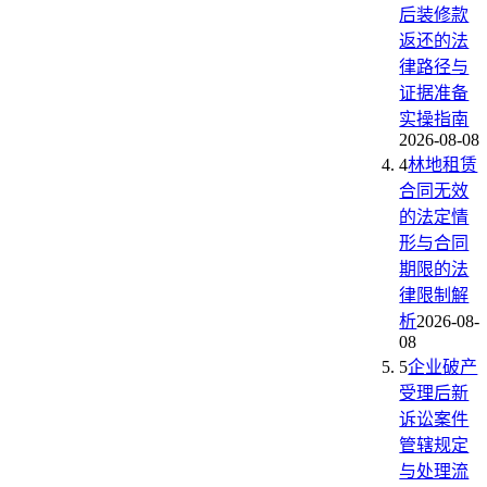
后装修款
返还的法
律路径与
证据准备
实操指南
2026-08-08
4
林地租赁
合同无效
的法定情
形与合同
期限的法
律限制解
析
2026-08-
08
5
企业破产
受理后新
诉讼案件
管辖规定
与处理流