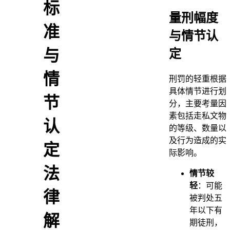
标
量刑幅度
准
与情节认
与
定
情
刑罚的轻重根据
具体情节进行划
节
分，主要考量因
素包括走私文物
认
的等级、数量以
及行为造成的实
定
际影响。
法
情节较
轻
：可能
律
被判处五
年以下有
解
期徒刑，