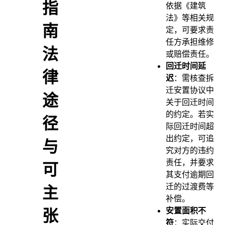
指
依据《建筑
法》等相关规
南
定，可要求责
任方承担维修
法
或赔偿责任。
回迁时间延
律
迟
：需核查拆
迁安置协议中
途
关于回迁时间
的约定。若实
径
际回迁时间超
出约定，可追
与
究对方的违约
责任，并要求
可
其支付逾期回
迁的过渡费等
主
补偿。
安置面积不
张
符
：实际交付