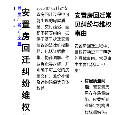
首
2026-07-02
针对安
安
安置房回迁常
页
置房回迁过程中可
/
能出现的房屋质
置
见纠纷与维权
拆
量、交付延迟、面
迁
事由
积不符等纠纷，提
房
安
供了基于拆迁安置
置
协议的法律维权路
回
安置房回迁过程中，
径，包括证据收
维权行动需基于明确
集、协商调解、仲
迁
的具体事由。常见事
裁诉讼等步骤，并
由主要包括以下几
纠
明确了可主张的房
类：
屋交付、差价补偿
房屋质量问
纷
及违约赔偿等具体
题
：若安置房
权益。
维
屋存在质量缺
陷，应委托专
权
业鉴定机构进
行检测确认。