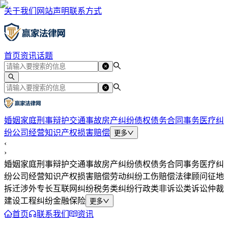
关于我们
网站声明
联系方式
首页
资讯
话题
婚姻家庭
刑事辩护
交通事故
房产纠纷
债权债务
合同事务
医疗纠
纷
公司经营
知识产权
损害赔偿
更多
‹
›
婚姻家庭
刑事辩护
交通事故
房产纠纷
债权债务
合同事务
医疗纠
纷
公司经营
知识产权
损害赔偿
劳动纠纷
工伤赔偿
法律顾问
征地
拆迁
涉外专长
互联网纠纷
税务类纠纷
行政类
非诉讼类
诉讼仲裁
建设工程纠纷
金融保险
更多
首页
联系我们
资讯