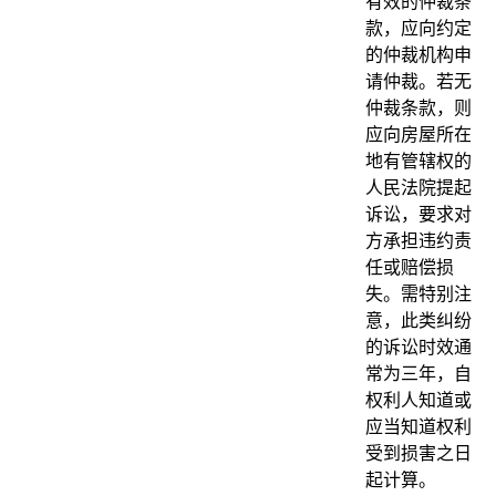
有效的仲裁条
款，应向约定
的仲裁机构申
请仲裁。若无
仲裁条款，则
应向房屋所在
地有管辖权的
人民法院提起
诉讼，要求对
方承担违约责
任或赔偿损
失。需特别注
意，此类纠纷
的诉讼时效通
常为三年，自
权利人知道或
应当知道权利
受到损害之日
起计算。