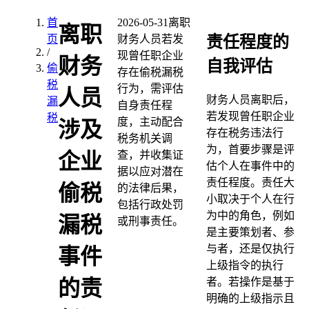
首
2026-05-31
离职
离职
责任程度的
页
财务人员若发
/
现曾任职企业
财务
自我评估
偷
存在偷税漏税
税
行为，需评估
人员
财务人员离职后，
漏
自身责任程
若发现曾任职企业
税
度，主动配合
涉及
存在税务违法行
税务机关调
为，首要步骤是评
查，并收集证
企业
估个人在事件中的
据以应对潜在
责任程度。责任大
偷税
的法律后果，
小取决于个人在行
包括行政处罚
为中的角色，例如
漏税
或刑事责任。
是主要策划者、参
与者，还是仅执行
事件
上级指令的执行
者。若操作是基于
的责
明确的上级指示且