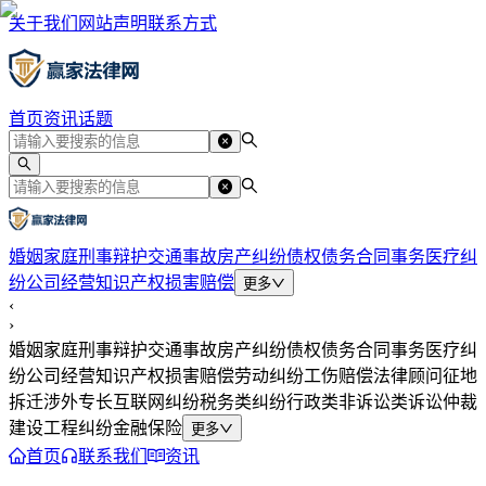
关于我们
网站声明
联系方式
首页
资讯
话题
婚姻家庭
刑事辩护
交通事故
房产纠纷
债权债务
合同事务
医疗纠
纷
公司经营
知识产权
损害赔偿
更多
‹
›
婚姻家庭
刑事辩护
交通事故
房产纠纷
债权债务
合同事务
医疗纠
纷
公司经营
知识产权
损害赔偿
劳动纠纷
工伤赔偿
法律顾问
征地
拆迁
涉外专长
互联网纠纷
税务类纠纷
行政类
非诉讼类
诉讼仲裁
建设工程纠纷
金融保险
更多
首页
联系我们
资讯