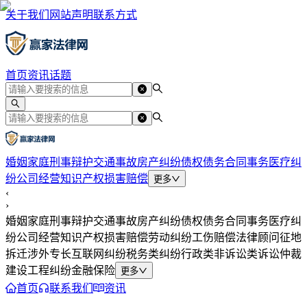
关于我们
网站声明
联系方式
首页
资讯
话题
婚姻家庭
刑事辩护
交通事故
房产纠纷
债权债务
合同事务
医疗纠
纷
公司经营
知识产权
损害赔偿
更多
‹
›
婚姻家庭
刑事辩护
交通事故
房产纠纷
债权债务
合同事务
医疗纠
纷
公司经营
知识产权
损害赔偿
劳动纠纷
工伤赔偿
法律顾问
征地
拆迁
涉外专长
互联网纠纷
税务类纠纷
行政类
非诉讼类
诉讼仲裁
建设工程纠纷
金融保险
更多
首页
联系我们
资讯