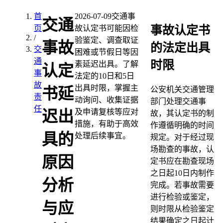
首
2026-07-09
交通事
交通
事故认定书
页
故认定书可能因检
/
验鉴定、调查取证
事故
的法定出具
交
困难或节假日等因
通
时限
素延迟出具。了解
认定
事
法定的10日和5日
故
出具时限，掌握主
书延
公安机关交通管理
责
动询问、收集证据
部门处理交通事
任
及申请复核等应对
迟出
故，其认定书的制
措施，有助于高效
作遵循明确的时间
具的
处理后续事宜。
规定。对于经过现
场勘查的事故，认
原因
定书应在勘查现场
之日起10日内制作
分析
完成。若事故需要
进行检验或鉴定，
与应
则时限从检验鉴定
结果确定之日起计