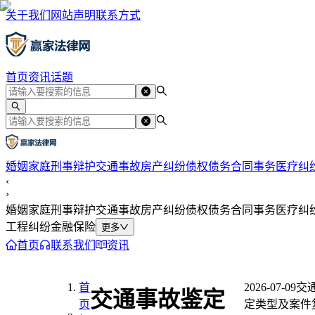
关于我们
网站声明
联系方式
首页
资讯
话题
婚姻家庭
刑事辩护
交通事故
房产纠纷
债权债务
合同事务
医疗纠
‹
›
婚姻家庭
刑事辩护
交通事故
房产纠纷
债权债务
合同事务
医疗纠
工程纠纷
金融保险
更多
首页
联系我们
资讯
首
2026-07-09
交
交通事故鉴定
页
定类型及案件