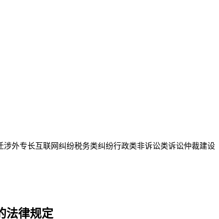
迁
涉外专长
互联网纠纷
税务类纠纷
行政类
非诉讼类
诉讼仲裁
建设
的法律规定