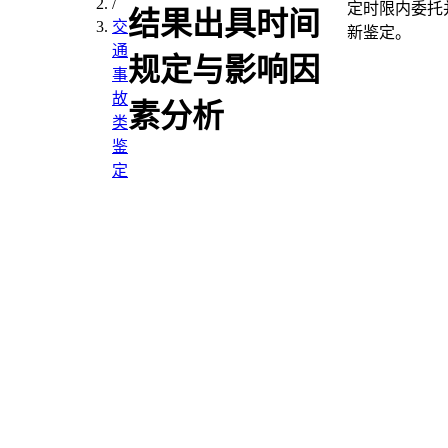
/
定时限内委托
结果出具时间
交
新鉴定。
通
规定与影响因
事
故
素分析
类
鉴
定