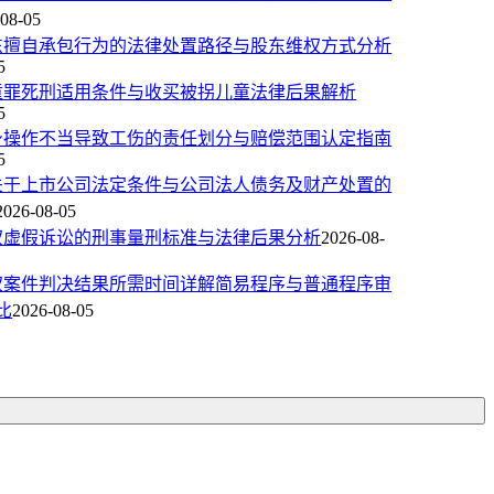
-08-05
东擅自承包行为的法律处置路径与股东维权方式分析
5
童罪死刑适用条件与收买被拐儿童法律后果解析
5
身操作不当导致工伤的责任划分与赔偿范围认定指南
5
关于上市公司法定条件与公司法人债务及财产处置的
2026-08-05
权虚假诉讼的刑事量刑标准与法律后果分析
2026-08-
权案件判决结果所需时间详解简易程序与普通程序审
比
2026-08-05