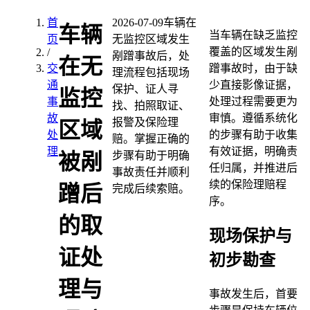
首
2026-07-09
车辆在
车辆
当车辆在缺乏监控
页
无监控区域发生
覆盖的区域发生剐
/
剐蹭事故后，处
在无
交
蹭事故时，由于缺
理流程包括现场
通
少直接影像证据，
保护、证人寻
监控
事
处理过程需要更为
找、拍照取证、
故
审慎。遵循系统化
报警及保险理
区域
处
的步骤有助于收集
赔。掌握正确的
理
有效证据，明确责
步骤有助于明确
被剐
任归属，并推进后
事故责任并顺利
续的保险理赔程
蹭后
完成后续索赔。
序。
的取
现场保护与
证处
初步勘查
理与
事故发生后，首要