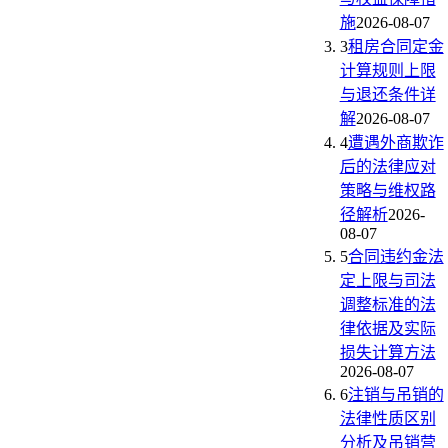
施
2026-08-07
3
租房合同定金
计算规则上限
与退还条件详
解
2026-08-07
4
遭遇外商欺诈
后的法律应对
策略与维权路
径解析
2026-
08-07
5
合同违约金法
定上限与司法
调整标准的法
律依据及实际
损失计算方法
2026-08-07
6
注销与吊销的
法律性质区别
分析及吊销营