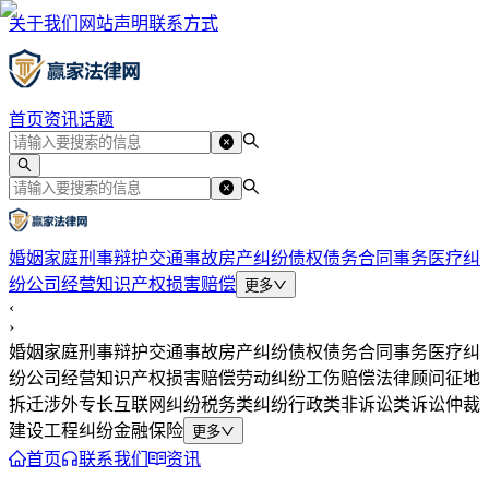
关于我们
网站声明
联系方式
首页
资讯
话题
婚姻家庭
刑事辩护
交通事故
房产纠纷
债权债务
合同事务
医疗纠
纷
公司经营
知识产权
损害赔偿
更多
‹
›
婚姻家庭
刑事辩护
交通事故
房产纠纷
债权债务
合同事务
医疗纠
纷
公司经营
知识产权
损害赔偿
劳动纠纷
工伤赔偿
法律顾问
征地
拆迁
涉外专长
互联网纠纷
税务类纠纷
行政类
非诉讼类
诉讼仲裁
建设工程纠纷
金融保险
更多
首页
联系我们
资讯