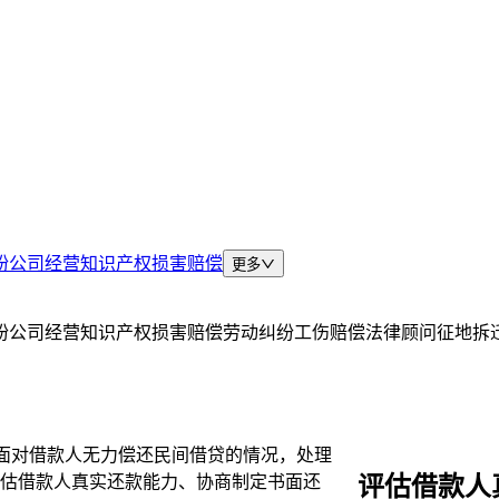
纷
公司经营
知识产权
损害赔偿
更多
纷
公司经营
知识产权
损害赔偿
劳动纠纷
工伤赔偿
法律顾问
征地拆
面对借款人无力偿还民间借贷的情况，处理
评估借款人
估借款人真实还款能力、协商制定书面还