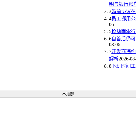
明与银行账
3
婚前协议在
4
员工挪用公
06
5
抢劫雨伞行
6
自首后仍可
08-06
7
开发商违约
解析
2026-08
8
下班时间工
顶部