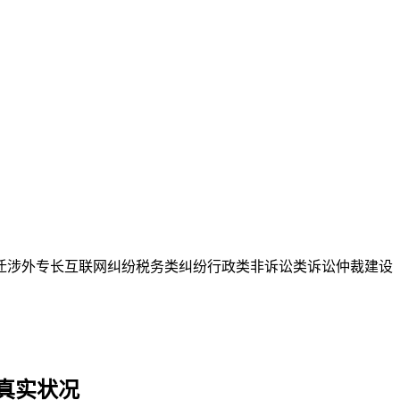
迁
涉外专长
互联网纠纷
税务类纠纷
行政类
非诉讼类
诉讼仲裁
建设
真实状况