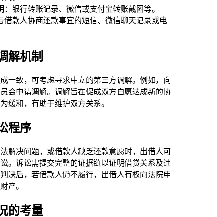
明
：银行转账记录、微信或支付宝转账截图等。
与借款人协商还款事宜的短信、微信聊天记录或电
调解机制
达成一致，可考虑寻求中立的第三方调解。例如，向
委员会申请调解。调解旨在促成双方自愿达成新的协
更为缓和，有助于维护双方关系。
讼程序
无法解决问题，或借款人缺乏还款意愿时，出借人可
诉讼。诉讼需提交完整的证据链以证明借贷关系及违
诉判决后，若借款人仍不履行，出借人有权向法院申
下财产。
况的考量