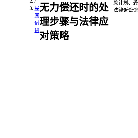
/
款计划、妥
无力偿还时的处
民
法律诉讼途
间
理步骤与法律应
借
贷
对策略