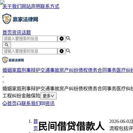
关于我们
网站声明
联系方式
首页
资讯
话题
婚姻家庭
刑事辩护
交通事故
房产纠纷
债权债务
合同事务
医疗纠
‹
›
婚姻家庭
刑事辩护
交通事故
房产纠纷
债权债务
合同事务
医疗纠
工程纠纷
金融保险
更多
首页
联系我们
资讯
首
2026-06-02
民间借贷借款人
页
流程包括评