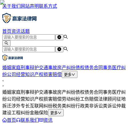
关于我们
网站声明
联系方式
首页
资讯
话题
婚姻家庭
刑事辩护
交通事故
房产纠纷
债权债务
合同事务
医疗纠
纷
公司经营
知识产权
损害赔偿
更多
‹
›
婚姻家庭
刑事辩护
交通事故
房产纠纷
债权债务
合同事务
医疗纠
纷
公司经营
知识产权
损害赔偿
劳动纠纷
工伤赔偿
法律顾问
征地
拆迁
涉外专长
互联网纠纷
税务类纠纷
行政类
非诉讼类
诉讼仲裁
建设工程纠纷
金融保险
更多
首页
联系我们
资讯