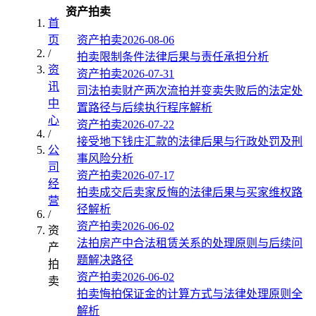
资产拍卖
首
页
资产拍卖
2026-08-06
/
拍卖限制条件法律后果与责任承担分析
资
资产拍卖
2026-07-31
讯
司法拍卖财产两次流拍并变卖失败后的法定处
中
置路径与后续执行程序解析
心
资产拍卖
2026-07-22
/
接受地下钱庄汇款的法律后果与行政处罚及刑
公
事风险分析
司
资产拍卖
2026-07-17
经
拍卖成交后卖家反悔的法律后果与买家维权路
营
径解析
/
资产拍卖
2026-06-02
资
法拍房产中合法租赁关系的处理原则与后续问
产
题解决路径
拍
资产拍卖
2026-06-02
卖
拍卖悔拍保证金的计算方式与法律处理原则全
解析