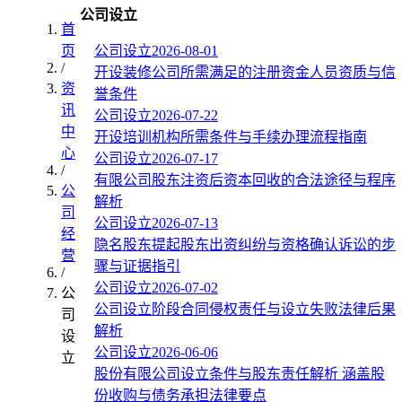
公司设立
首
页
公司设立
2026-08-01
/
开设装修公司所需满足的注册资金人员资质与信
资
誉条件
讯
公司设立
2026-07-22
中
开设培训机构所需条件与手续办理流程指南
心
公司设立
2026-07-17
/
有限公司股东注资后资本回收的合法途径与程序
公
解析
司
公司设立
2026-07-13
经
隐名股东提起股东出资纠纷与资格确认诉讼的步
营
骤与证据指引
/
公司设立
2026-07-02
公
公司设立阶段合同侵权责任与设立失败法律后果
司
解析
设
公司设立
2026-06-06
立
股份有限公司设立条件与股东责任解析 涵盖股
份收购与债务承担法律要点