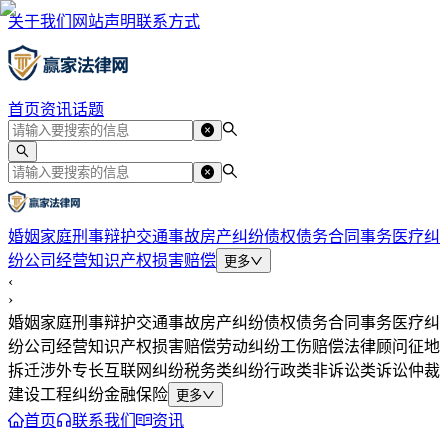
关于我们
网站声明
联系方式
首页
资讯
话题
婚姻家庭
刑事辩护
交通事故
房产纠纷
债权债务
合同事务
医疗纠
纷
公司经营
知识产权
损害赔偿
更多
‹
›
婚姻家庭
刑事辩护
交通事故
房产纠纷
债权债务
合同事务
医疗纠
纷
公司经营
知识产权
损害赔偿
劳动纠纷
工伤赔偿
法律顾问
征地
拆迁
涉外专长
互联网纠纷
税务类纠纷
行政类
非诉讼类
诉讼仲裁
建设工程纠纷
金融保险
更多
首页
联系我们
资讯