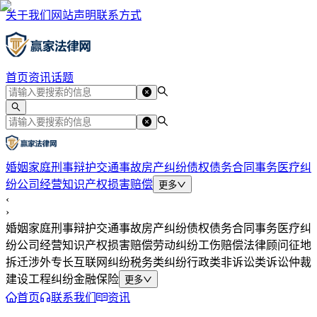
关于我们
网站声明
联系方式
首页
资讯
话题
婚姻家庭
刑事辩护
交通事故
房产纠纷
债权债务
合同事务
医疗纠
纷
公司经营
知识产权
损害赔偿
更多
‹
›
婚姻家庭
刑事辩护
交通事故
房产纠纷
债权债务
合同事务
医疗纠
纷
公司经营
知识产权
损害赔偿
劳动纠纷
工伤赔偿
法律顾问
征地
拆迁
涉外专长
互联网纠纷
税务类纠纷
行政类
非诉讼类
诉讼仲裁
建设工程纠纷
金融保险
更多
首页
联系我们
资讯