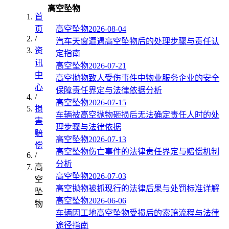
高空坠物
首
页
高空坠物
2026-08-04
/
汽车天窗遭遇高空坠物后的处理步骤与责任认
资
定指南
讯
高空坠物
2026-07-21
中
高空抛物致人受伤事件中物业服务企业的安全
心
保障责任界定与法律依据分析
/
高空坠物
2026-07-15
损
车辆被高空抛物砸损后无法确定责任人时的处
害
理步骤与法律依据
赔
高空坠物
2026-07-13
偿
高空坠物伤亡事件的法律责任界定与赔偿机制
/
分析
高
高空坠物
2026-07-03
空
高空抛物被抓现行的法律后果与处罚标准详解
坠
高空坠物
2026-06-06
物
车辆因工地高空坠物受损后的索赔流程与法律
途径指南