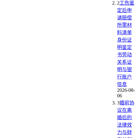
2
工伤鉴
定后申
请赔偿
所需材
料清单
身份证
明鉴定
书劳动
关系证
明与银
行账户
信息
2026-08-
06
3
婚前协
议在离
婚后的
法律效
力与财