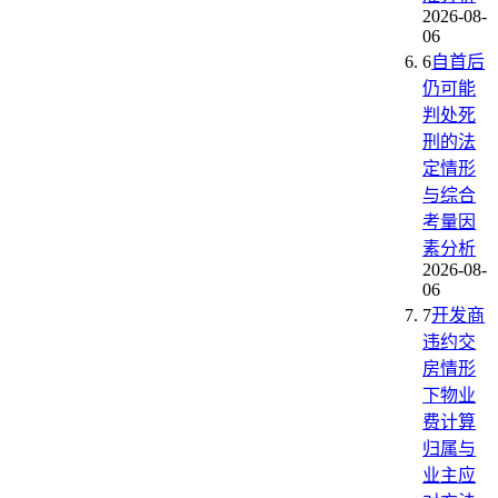
2026-08-
06
6
自首后
仍可能
判处死
刑的法
定情形
与综合
考量因
素分析
2026-08-
06
7
开发商
违约交
房情形
下物业
费计算
归属与
业主应