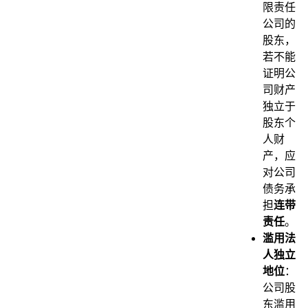
限责任
公司的
股东，
若不能
证明公
司财产
独立于
股东个
人财
产，应
对公司
债务承
担
连带
责任
。
滥用法
人独立
地位
：
公司股
东滥用