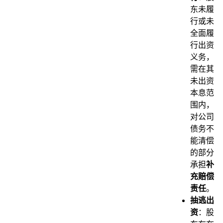
东未履
行或未
全面履
行出资
义务，
需在其
未出资
本息范
围内，
对公司
债务不
能清偿
的部分
承担
补
充赔偿
责任
。
抽逃出
资
：股