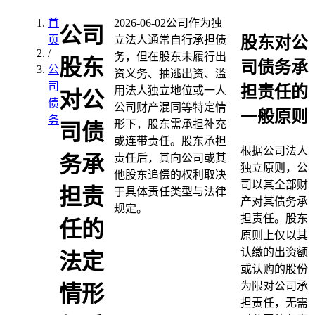
首
2026-06-02
公司作为独
公司
股东对公
页
立法人通常自行承担债
/
务，但在股东未履行出
股东
司债务承
公
资义务、抽逃出资、滥
司
担责任的
用法人独立地位或一人
对公
债
公司财产混同等特定情
一般原则
务
形下，股东需承担补充
司债
或连带责任。股东承担
根据公司法人
责任后，其向公司或其
务承
独立原则，公
他股东追偿的权利取决
司以其全部财
担责
于具体责任类型与法律
产对其债务承
规定。
担责任。股东
任的
原则上仅以其
认缴的出资额
法定
或认购的股份
为限对公司承
情形
担责任，无需