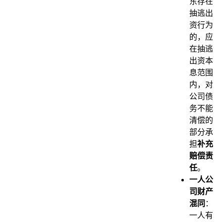
东存在
抽逃出
资行为
的，应
在抽逃
出资本
息范围
内，对
公司债
务不能
清偿的
部分承
担
补充
赔偿责
任
。
一人公
司财产
混同
：
一人有