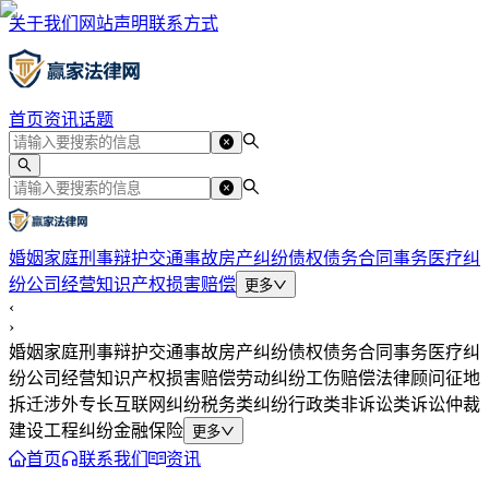
关于我们
网站声明
联系方式
首页
资讯
话题
婚姻家庭
刑事辩护
交通事故
房产纠纷
债权债务
合同事务
医疗纠
纷
公司经营
知识产权
损害赔偿
更多
‹
›
婚姻家庭
刑事辩护
交通事故
房产纠纷
债权债务
合同事务
医疗纠
纷
公司经营
知识产权
损害赔偿
劳动纠纷
工伤赔偿
法律顾问
征地
拆迁
涉外专长
互联网纠纷
税务类纠纷
行政类
非诉讼类
诉讼仲裁
建设工程纠纷
金融保险
更多
首页
联系我们
资讯