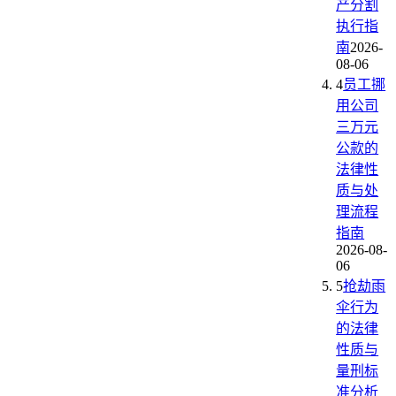
产分割
执行指
南
2026-
08-06
4
员工挪
用公司
三万元
公款的
法律性
质与处
理流程
指南
2026-08-
06
5
抢劫雨
伞行为
的法律
性质与
量刑标
准分析