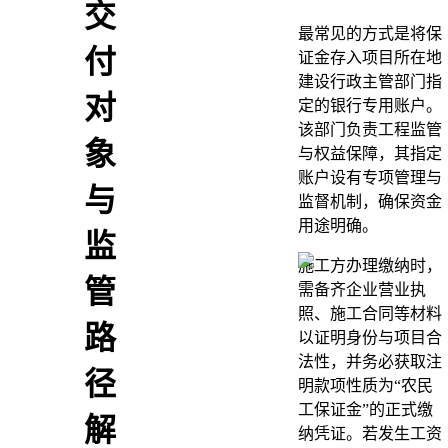
交
最常见的方式是将保
付
证金存入项目所在地
建设行政主管部门指
对
定的银行专用账户。
该部门负责工程监管
象
与权益保障，其指定
账户设有专项管理与
与
监督机制，确保资金
用途明确。
监
施工方办理缴纳时，
管
需备齐企业营业执
照、施工合同等材料
路
以证明身份与项目合
法性，并务必获取注
径
明款项性质为“农民
工保证金”的正式缴
解
纳凭证。若发生工资