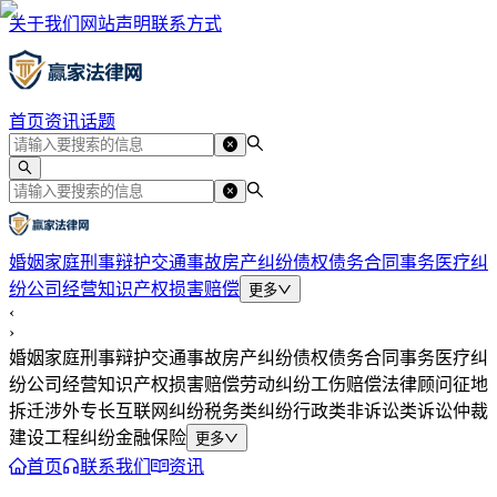
关于我们
网站声明
联系方式
首页
资讯
话题
婚姻家庭
刑事辩护
交通事故
房产纠纷
债权债务
合同事务
医疗纠
纷
公司经营
知识产权
损害赔偿
更多
‹
›
婚姻家庭
刑事辩护
交通事故
房产纠纷
债权债务
合同事务
医疗纠
纷
公司经营
知识产权
损害赔偿
劳动纠纷
工伤赔偿
法律顾问
征地
拆迁
涉外专长
互联网纠纷
税务类纠纷
行政类
非诉讼类
诉讼仲裁
建设工程纠纷
金融保险
更多
首页
联系我们
资讯