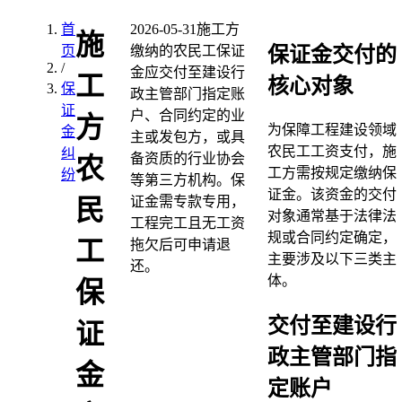
首
2026-05-31
施工方
施
保证金交付的
页
缴纳的农民工保证
/
金应交付至建设行
工
核心对象
保
政主管部门指定账
证
户、合同约定的业
方
为保障工程建设领域
金
主或发包方，或具
农民工工资支付，施
纠
备资质的行业协会
农
工方需按规定缴纳保
纷
等第三方机构。保
证金。该资金的交付
证金需专款专用，
民
对象通常基于法律法
工程完工且无工资
规或合同约定确定，
工
拖欠后可申请退
主要涉及以下三类主
还。
体。
保
交付至建设行
证
政主管部门指
金
定账户