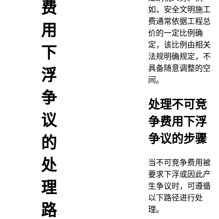
费
如，安全文明施工
费通常依据工程总
用
价的一定比例确
定，该比例由相关
下
法规明确规定，不
具备随意调整的空
浮
间。
争
处理不可竞
议
争费用下浮
争议的步骤
的
处
当不可竞争费用被
要求下浮或因此产
理
生争议时，可遵循
以下路径进行处
路
理。