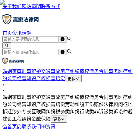
关于我们
网站声明
联系方式
首页
资讯
话题
婚姻家庭
刑事辩护
交通事故
房产纠纷
债权债务
合同事务
医疗纠
纷
公司经营
知识产权
损害赔偿
更多
‹
›
婚姻家庭
刑事辩护
交通事故
房产纠纷
债权债务
合同事务
医疗纠
纷
公司经营
知识产权
损害赔偿
劳动纠纷
工伤赔偿
法律顾问
征地
拆迁
涉外专长
互联网纠纷
税务类纠纷
行政类
非诉讼类
诉讼仲裁
建设工程纠纷
金融保险
更多
首页
联系我们
资讯