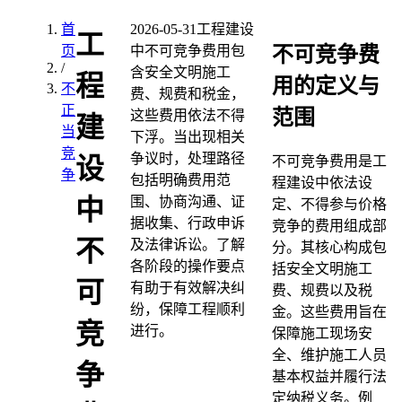
首
2026-05-31
工程建设
工
不可竞争费
页
中不可竞争费用包
/
含安全文明施工
程
用的定义与
不
费、规费和税金，
正
范围
这些费用依法不得
建
当
下浮。当出现相关
竞
争议时，处理路径
设
不可竞争费用是工
争
包括明确费用范
程建设中依法设
围、协商沟通、证
中
定、不得参与价格
据收集、行政申诉
竞争的费用组成部
不
及法律诉讼。了解
分。其核心构成包
各阶段的操作要点
括安全文明施工
可
有助于有效解决纠
费、规费以及税
纷，保障工程顺利
金。这些费用旨在
竞
进行。
保障施工现场安
全、维护施工人员
争
基本权益并履行法
定纳税义务。例