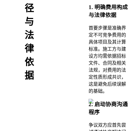
径
1. 明确费用构成
与法律依据
与
首要步骤是准确界
法
定不可竞争费用的
具体项目及其计算
律
标准。施工方与建
设方均需依据招标
依
文件、合同及相关
法规，对费用的法
据
定性质形成共识，
这是避免后续误解
的基础。
2. 启动协商沟通
程序
争议双方应首先尝