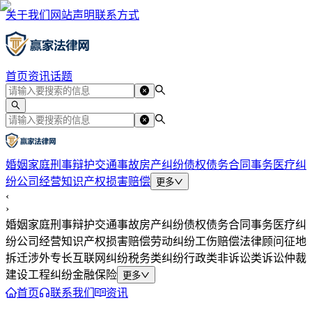
关于我们
网站声明
联系方式
首页
资讯
话题
婚姻家庭
刑事辩护
交通事故
房产纠纷
债权债务
合同事务
医疗纠
纷
公司经营
知识产权
损害赔偿
更多
‹
›
婚姻家庭
刑事辩护
交通事故
房产纠纷
债权债务
合同事务
医疗纠
纷
公司经营
知识产权
损害赔偿
劳动纠纷
工伤赔偿
法律顾问
征地
拆迁
涉外专长
互联网纠纷
税务类纠纷
行政类
非诉讼类
诉讼仲裁
建设工程纠纷
金融保险
更多
首页
联系我们
资讯