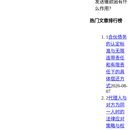
发送催款函有什
么作用？
热门文章排行榜
1
合伙债务
的认定标
准与无限
连带责任
和有限责
任下的具
体偿还方
式
2026-08-
07
2
代理人与
对方为同
一人时的
法律应对
策略与权