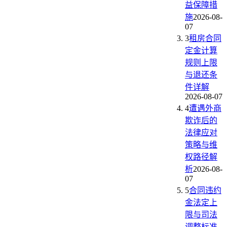
益保障措
施
2026-08-
07
3
租房合同
定金计算
规则上限
与退还条
件详解
2026-08-07
4
遭遇外商
欺诈后的
法律应对
策略与维
权路径解
析
2026-08-
07
5
合同违约
金法定上
限与司法
调整标准