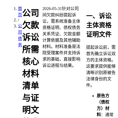
首
2026-05-31
针对公司
公司
一、诉讼
页
间欠款纠纷提起诉
/
讼，需系统准备主体
欠款
主体资格
公
资格证明、债权债务
司
证明文件
关系凭证、欠款金额
诉讼
债
计算依据及其他辅助
务
材料。材料准备是法
所需
提起诉讼前，需
院受理案件并支持诉
首先确立诉讼双
求的基础，直接影响
核心
方的主体资格。
诉讼进程与结果。
这要求提供能够
材料
清晰识别原被告
法律身份的文
清单
件。
与证
原告方
（债权
明文
方）材
料
：通常