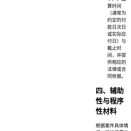
算时间
（通常为
约定的付
款日次日
或实际应
付日）与
截止时
间，并提
供相应的
法律或合
同依据。
四、辅助
性与程序
性材料
根据案件具体情