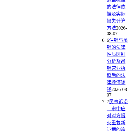
的法律依
据及实际
损失计算
方法
2026-
08-07
6
注销与吊
销的法律
性质区别
分析及吊
销营业执
照后的法
律救济途
径
2026-08-
07
7
民事诉讼
二审中应
对对方提
交重复新
证据的策